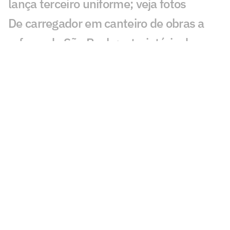
lança terceiro uniforme; veja fotos
De carregador em canteiro de obras a
reforço do São Paulo: a trajetória de
Newton
São Paulo se aproxima de Iago Borduchi
para a lateral-esquerda
Julio Casares renuncia ao cargo de
conselheiro do São Paulo
São Paulo terá camisa exclusiva para o
futebol feminino pela primeira vez
São Paulo conhece os novos membros
do Conselho Deliberativo