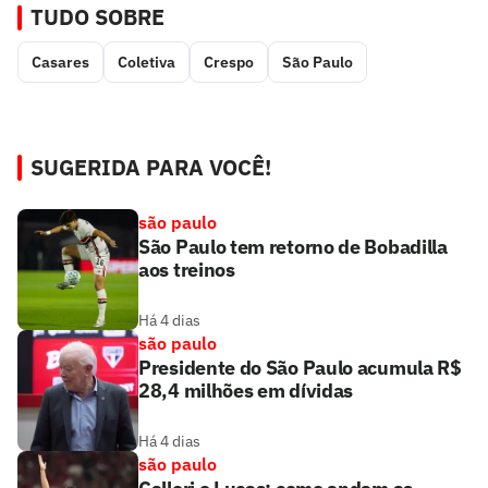
TUDO SOBRE
Casares
Coletiva
Crespo
São Paulo
SUGERIDA PARA VOCÊ!
são paulo
São Paulo tem retorno de Bobadilla
aos treinos
Há 4 dias
são paulo
Presidente do São Paulo acumula R$
28,4 milhões em dívidas
Há 4 dias
são paulo