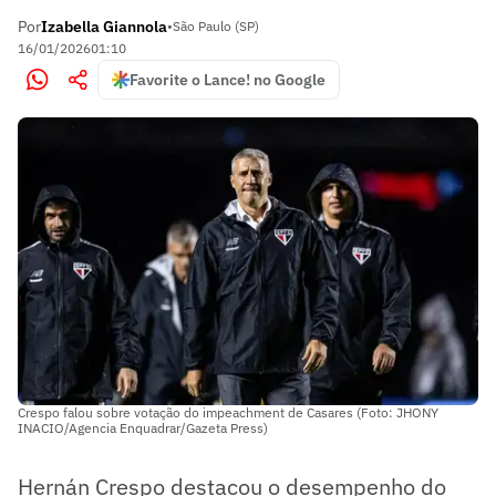
Por
Izabella Giannola
•
São Paulo (SP)
16/01/2026
01:10
Favorite o Lance! no Google
Crespo falou sobre votação do impeachment de Casares (Foto: JHONY
INACIO/Agencia Enquadrar/Gazeta Press)
Hernán Crespo destacou o desempenho do