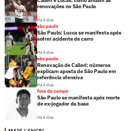
Calleri e Lucas: como andam as
renovações no São Paulo
Há 4 dias
são paulo
São Paulo: Lucca se manifesta após
sofrer acidente de carro
Há 4 dias
são paulo
Renovação de Calleri: números
explicam aposta do São Paulo em
referência ofensiva
Há 4 dias
fora de campo
São Paulo se manifesta após morte
de ex-jogador da base
Há 6 dias
MAIS LANCE!