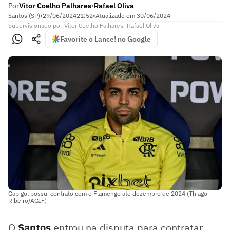
Por
Vitor Coelho Palhares
Rafael Oliva
•
Santos (SP)
•
29/06/2024
21:52
•
Atualizado em
30/06/2024
Supervisionado
por
Vitor Coelho Palhares
,
Rafael Oliva
Favorite o Lance! no Google
Gabigol possui contrato com o Flamengo até dezembro de 2024 (Thiago
Ribeiro/AGIF)
O
Santos
entrou na disputa para contratar