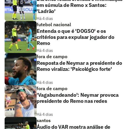
em súmula de Remo x Santos:
'Ladrão'
Há 4 dias
futebol nacional
Entenda o que é 'DOGSO' e os
critérios para expulsar jogador do
Remo
Há 4 dias
fora de campo
Resposta de Neymar a presidente do
Remo viraliza: 'Psicológico forte'
Há 4 dias
fora de campo
'Vagabundeando': Neymar provoca
presidente do Remo nas redes
Há 4 dias
santos
Áudio do VAR mostra análise de