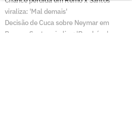
viraliza: 'Mal demais'
Decisão de Cuca sobre Neymar em
Remo x Santos viraliza: 'Parabéns'
Santos busca classificação na Copa do
Brasil diante do Remo; Neymar titular?
Nadson celebra primeira convocação na
Seleção Sub-17 e destaca evolução no
Santos
Santos precisa quebrar escrita para
avançar na Copa do Brasil
Santos supera Flamengo e Corinthians e