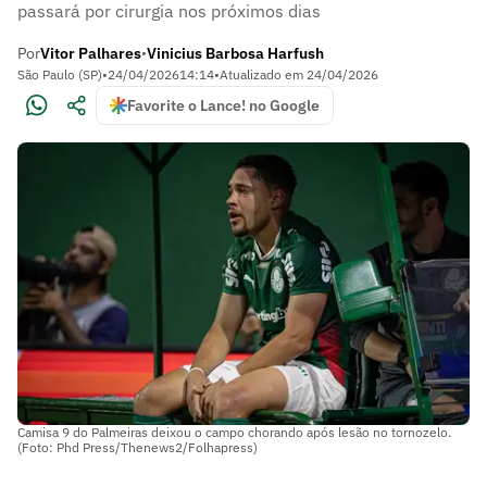
passará por cirurgia nos próximos dias
Por
Vitor Palhares
Vinicius Barbosa Harfush
•
São Paulo (SP)
•
24/04/2026
14:14
•
Atualizado em
24/04/2026
Favorite o Lance! no Google
Camisa 9 do Palmeiras deixou o campo chorando após lesão no tornozelo.
(Foto: Phd Press/Thenews2/Folhapress)