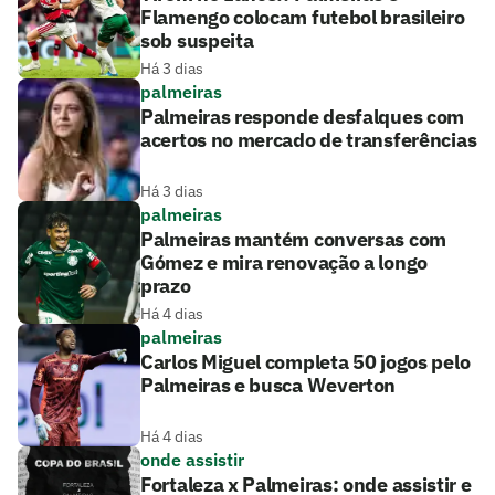
Flamengo colocam futebol brasileiro
sob suspeita
Há 3 dias
palmeiras
Palmeiras responde desfalques com
acertos no mercado de transferências
Há 3 dias
palmeiras
Palmeiras mantém conversas com
Gómez e mira renovação a longo
prazo
Há 4 dias
palmeiras
Carlos Miguel completa 50 jogos pelo
Palmeiras e busca Weverton
Há 4 dias
onde assistir
Fortaleza x Palmeiras: onde assistir e