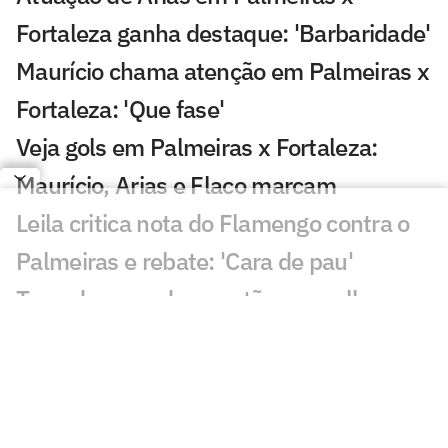
Fortaleza ganha destaque: 'Barbaridade'
Maurício chama atenção em Palmeiras x
Fortaleza: 'Que fase'
Veja gols em Palmeiras x Fortaleza:
Maurício, Arias e Flaco marcam
Leila critica nota do Flamengo contra o
Palmeiras e rebate: 'Cara de pau'
Torcedores pedem cartão vermelho em
Palmeiras x Fortaleza: 'Todo jogo'
Voz de Caio Ribeiro preocupa em
Palmeiras x Fortaleza: 'Alguém socorre'