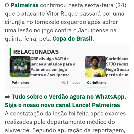
O
Palmeiras
confirmou nesta sexta-feira (24)
que o atacante Vitor Roque passará por uma
cirurgia no tornozelo esquerdo após sofrer
uma lesão no jogo contra o Jacuipense na
quinta-feira, pela
Copa do Brasil
.
RELACIONADAS
CBF divulga VAR de
Corinthians x 
lances anulados para o
STJD reduz p
Palmeiras em jogo
Hugo Souza e 
contra o Jacuipense
perda de man
Palmeiras
Há 3 meses
Corinthians
➡️
Tudo sobre o Verdão agora no WhatsApp.
Siga o nosso novo canal Lance! Palmeiras
A constatação da lesão foi feita após exames
realizados pelo departamento médico do
alviverde. Segundo apuração da reportagem,