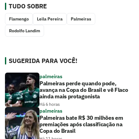
TUDO SOBRE
Flamengo
Leila Pereira
Palmeiras
Rodolfo Landim
SUGERIDA PARA VOCÊ!
palmeiras
Palmeiras perde quando pode,
avança na Copa do Brasil e vê Flaco
ainda mais protagonista
Há 6 horas
palmeiras
Palmeiras bate R$ 30 milhões em
premiações após classificação na
Copa do Brasil
Há 11 horas