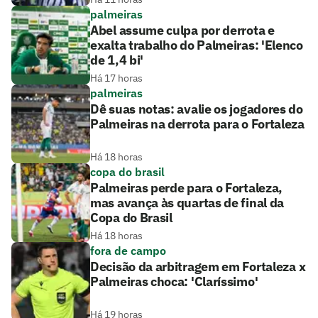
palmeiras
Abel assume culpa por derrota e
exalta trabalho do Palmeiras: 'Elenco
de 1,4 bi'
Há 17 horas
palmeiras
Dê suas notas: avalie os jogadores do
Palmeiras na derrota para o Fortaleza
Há 18 horas
copa do brasil
Palmeiras perde para o Fortaleza,
mas avança às quartas de final da
Copa do Brasil
Há 18 horas
fora de campo
Decisão da arbitragem em Fortaleza x
Palmeiras choca: 'Claríssimo'
Há 19 horas