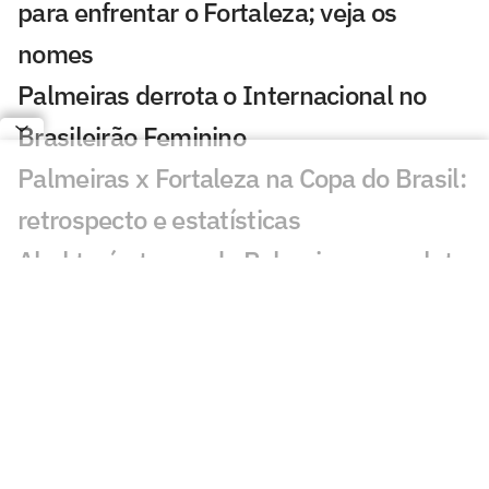
para enfrentar o Fortaleza; veja os
nomes
Palmeiras derrota o Internacional no
Brasileirão Feminino
Palmeiras x Fortaleza na Copa do Brasil:
retrospecto e estatísticas
Abel terá ataque do Palmeiras completo
pela primeira vez no ano contra o
Fortaleza
Palmeiras se pronuncia após denúncia
contra Mauricio: 'Para que serve o
árbitro?'