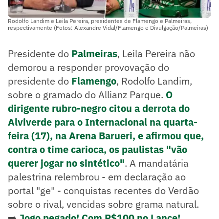
Rodolfo Landim e Leila Pereira, presidentes de Flamengo e Palmeiras,
respectivamente (Fotos: Alexandre Vidal/Flamengo e Divulgação/Palmeiras)
Presidente do
Palmeiras
, Leila Pereira não
demorou a responder provovação do
presidente do
Flamengo
, Rodolfo Landim,
sobre o gramado do Allianz Parque.
O
dirigente rubro-negro citou a derrota do
Alviverde para o Internacional na quarta-
feira (17), na Arena Barueri, e afirmou que,
contra o time carioca, os paulistas "vão
querer jogar no sintético"
. A mandatária
palestrina relembrou - em declaração ao
portal "ge" - conquistas recentes do Verdão
sobre o rival, vencidas sobre grama natural.
➡️
Jogo pegado! Com R$100 no Lance!