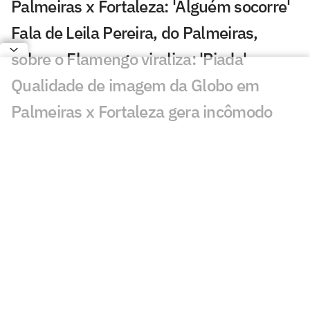
Palmeiras x Fortaleza: 'Alguém socorre'
Fala de Leila Pereira, do Palmeiras,
sobre o Flamengo viraliza: 'Piada'
Qualidade de imagem da Globo em
Palmeiras x Fortaleza gera incômodo
Abel escala Palmeiras e faz mudanças
para enfrentar o Fortaleza; veja os
nomes
Palmeiras derrota o Internacional no
Brasileirão Feminino
Palmeiras x Fortaleza na Copa do Brasil:
retrospecto e estatísticas