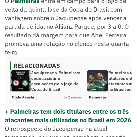
O
Palmeiras
entra em campo para o jogo de
volta da quinta fase da Copa do Brasil com
vantagem sobre o Jacuipense após vencer a
partida de ida, no Allianz Parque, por 3 a 0. O
resultado dá margem para que Abel Ferreira
promova uma rotação no elenco nesta quarta-
feira.
RELACIONADAS
Jacuipense x Palmeiras:
Palmeiras tem
onde assistir e
titulares entre
escalações pelo jogo da
atacantes mais
Copa do Brasil
no Brasil em 
Onde Assistir
Há 2 meses
Palmeiras
+ Palmeiras tem dois titulares entre os três
atacantes mais utilizados no Brasil em 2026
O retrospecto do Jacuipense na atual