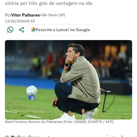
vitória por três gols de vantagem na ida
Por
Vitor Palhares
•
São Paulo (SP)
13/05/2026
05:55
Favorite o Lance! no Google
Abel Ferreira, técnico do Palmeiras (Foto: DANIEL DUARTE / AFP)