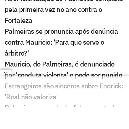
pela primeira vez no ano contra o
Fortaleza
Palmeiras se pronuncia após denúncia
contra Mauricio: 'Para que serve o
árbitro?'
Mauricio, do Palmeiras, é denunciado
por 'conduta violenta' e pode ser punido
Estrangeiros são sinceros sobre Endrick:
'Real não valoriza'
Palmeiras acumula desfalques e ganha
opções no ataque