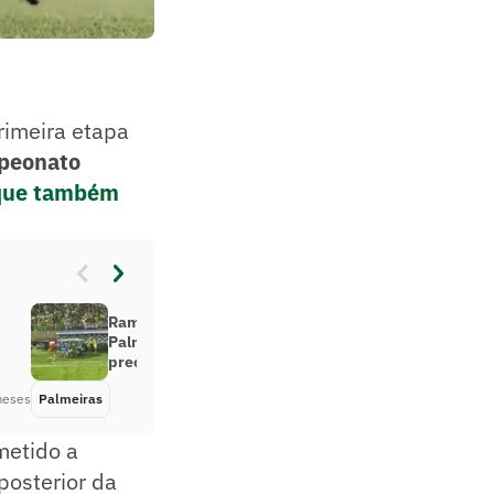
rimeira etapa
peonato
que também
Ramón Sosa, atacante do
Palmeiras, sai lesionado e vira
preocupação às vésperas da Copa
meses
Palmeiras
Há 2 meses
metido a
posterior da