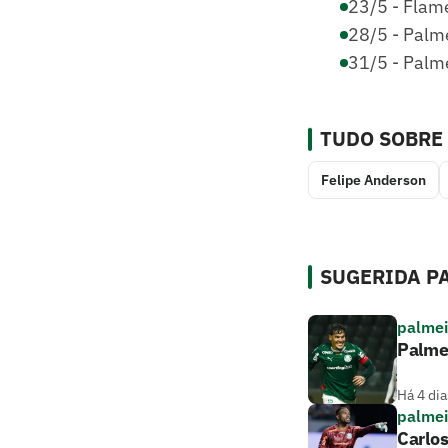
23/5 - Flam
28/5 - Palme
31/5 - Palme
TUDO SOBRE
Felipe Anderson
SUGERIDA PA
palmei
Palme
Há 4 dia
palmei
Carlos