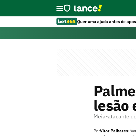
Quer uma ajuda antes de apos
Palmei
lesão 
Meia-atacante de
Por
Vitor Palhares
•
Bar