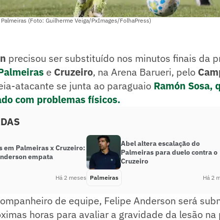
 Palmeiras (Foto: Guilherme Veiga/PxImages/FolhaPress)
on
precisou ser substituído nos minutos finais da p
Palmeiras
e
Cruzeiro
, na Arena Barueri, pelo
Cam
eia-atacante se junta ao paraguaio
Ramón Sosa, 
do com problemas físicos.
ADAS
Abel altera escalação do
s em Palmeiras x Cruzeiro:
Palmeiras para duelo contra o
Anderson empata
Cruzeiro
Há 2 meses
Palmeiras
Há 2 
ompanheiro de equipe, Felipe Anderson será sub
imas horas para avaliar a gravidade da lesão na 