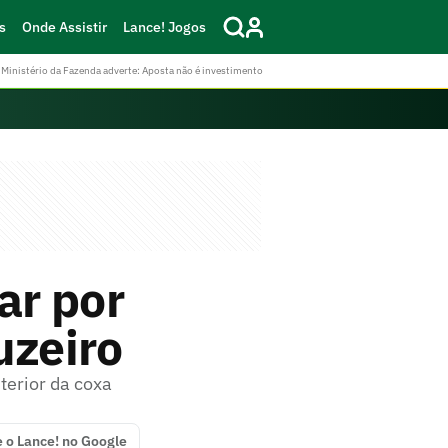
s
Onde Assistir
Lance! Jogos
Ministério da Fazenda adverte: Aposta não é investimento
ar por
uzeiro
erior da coxa
e o Lance! no Google