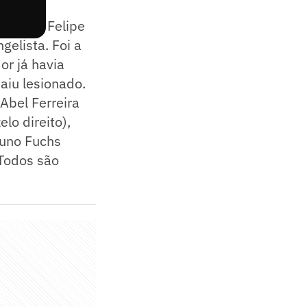
 tempo, Felipe
elista. Foi a
or já havia
aiu lesionado.
Abel Ferreira
lo direito),
runo Fuchs
 Todos são