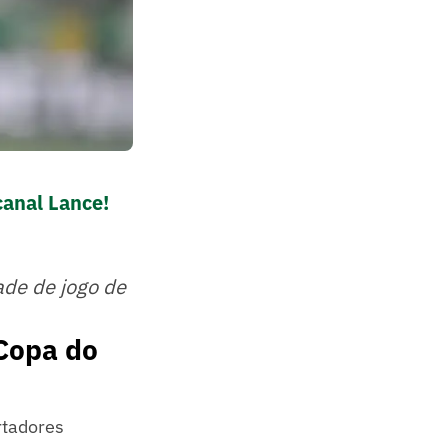
canal Lance!
ade de jogo de
 Copa do
rtadores