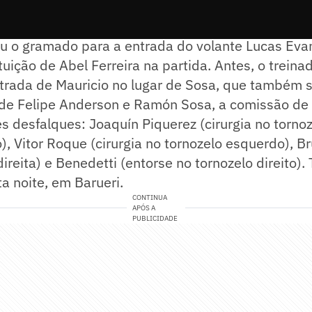
e empate do Palmeiras aos 19 minutos do primeiro
 o gramado para a entrada do volante Lucas Evang
uição de Abel Ferreira na partida. Antes, o treinad
trada de Mauricio no lugar de Sosa, que também s
de Felipe Anderson e Ramón Sosa, a comissão de 
s desfalques: Joaquín Piquerez (cirurgia no tornoze
), Vitor Roque (cirurgia no tornozelo esquerdo), B
direita) e Benedetti (entorse no tornozelo direito).
a noite, em Barueri.
CONTINUA
APÓS A
PUBLICIDADE