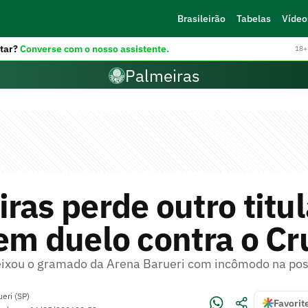
Brasileirão
Tabelas
Vídeo
tar?
Converse com o nosso assistente.
18+ 
Palmeiras
ras perde outro titul
em duelo contra o Cr
ixou o gramado da Arena Barueri com incômodo na post
ueri (SP)
Favorit