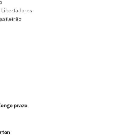
o
- Libertadores
asileirão
longo prazo
erton