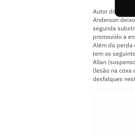
Autor do gol d
Anderson deixou
segunda substit
promovido a en
Além da perda 
tem os seguinte
Allan (suspenso
(lesão na coxa 
desfalques nest