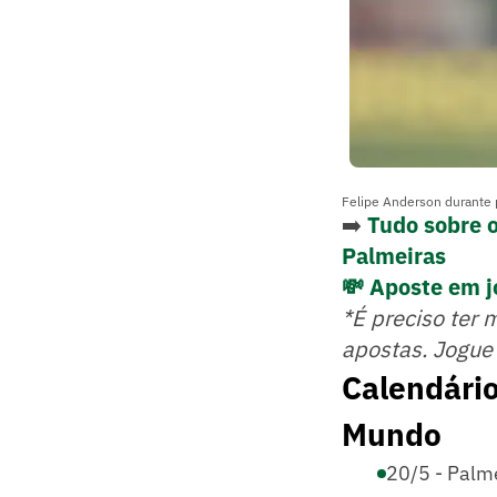
Felipe Anderson durante p
➡️
Tudo sobre 
Palmeiras
💸 Aposte em j
*É preciso ter 
apostas. Jogue
Calendário
Mundo
20/5 - Palme