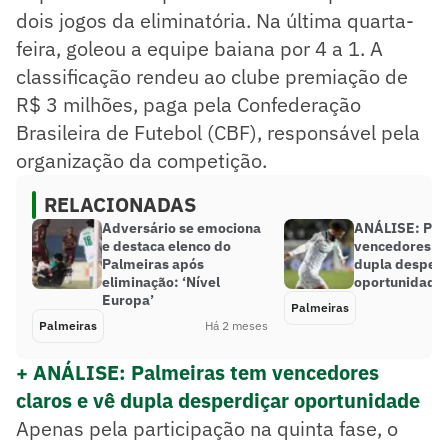
dois jogos da eliminatória. Na última quarta-
feira, goleou a equipe baiana por 4 a 1. A
classificação rendeu ao clube premiação de
R$ 3 milhões, paga pela Confederação
Brasileira de Futebol (CBF), responsável pela
organização da competição.
RELACIONADAS
Adversário se emociona
ANÁLISE: Pal
e destaca elenco do
vencedores cl
Palmeiras após
dupla desperd
eliminação: ‘Nível
oportunidade
Europa’
Palmeiras
Palmeiras
Há 2 meses
+ ANÁLISE: Palmeiras tem vencedores
claros e vê dupla desperdiçar oportunidade
Apenas pela participação na quinta fase, o