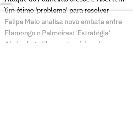
um ótimo 'problema' para resolver
Felipe Melo analisa novo embate entre
Flamengo e Palmeiras: 'Estratégia'
Abel rebate Flamengo e fala sobre
polêmicas na final da Libertadores:
'Asterisco'
Abel confirma lesão em Paulinho, e
atacante deve ser desfalque no
Palmeiras
Abel detalha conversa no vestiário e
defende Palmeiras com três zagueiros