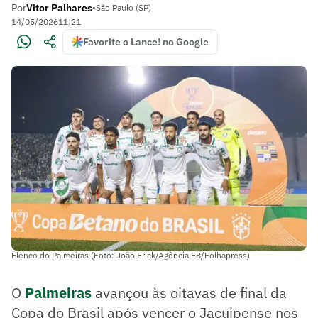
Por
Vitor Palhares
•
São Paulo (SP)
14/05/2026
11:21
Favorite o Lance! no Google
Elenco do Palmeiras (Foto: João Erick/Agência F8/Folhapress)
O
Palmeiras
avançou às oitavas de final da
Copa do Brasil após vencer o Jacuipense nos