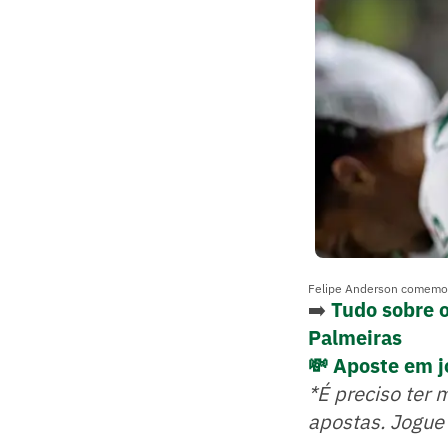
Felipe Anderson comemor
➡️
Tudo sobre 
Palmeiras
💸 Aposte em j
*É preciso ter 
apostas. Jogue