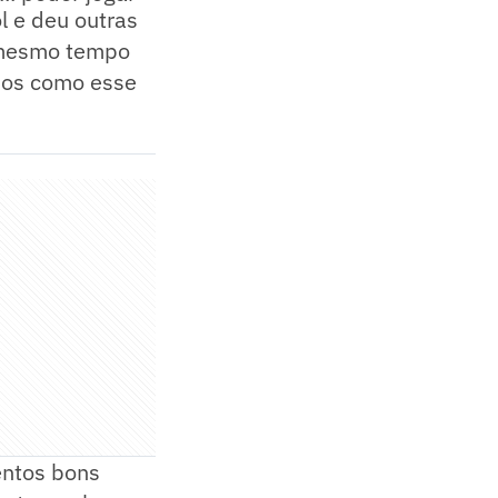
l e deu outras
o mesmo tempo
hos como esse
entos bons