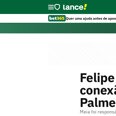
Quer uma ajuda antes de apos
Felip
conex
Palmei
Meia foi responsá