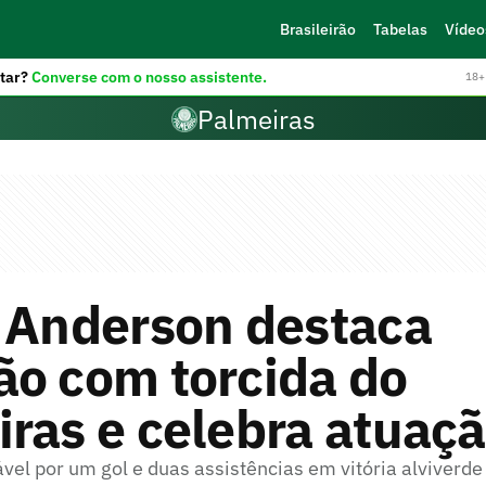
Brasileirão
Tabelas
Vídeo
tar?
Converse com o nosso assistente.
18+ 
Palmeiras
e Anderson destaca
ão com torcida do
ras e celebra atuaç
vel por um gol e duas assistências em vitória alviverde