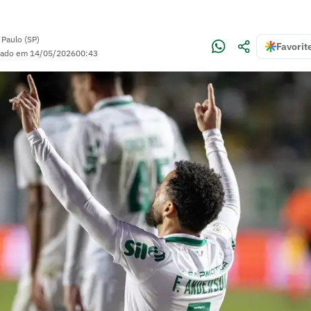
 Paulo (SP)
Favorit
zado em
14/05/2026
00:43