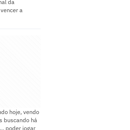
nal da
 vencer a
ndo hoje, vendo
os buscando há
. poder jogar