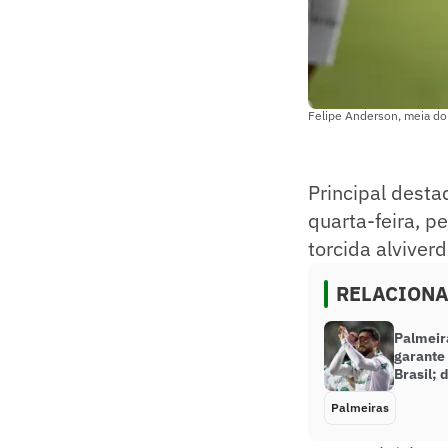
Felipe Anderson, meia do
Principal dest
quarta-feira, p
torcida alviver
RELACION
Palmeir
garante 
Brasil; 
Palmeiras