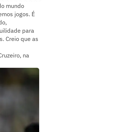
odo mundo
temos jogos. É
do,
quilidade para
. Creio que as
ruzeiro, na