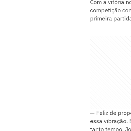
Com a vitória n
competição com
primeira partid
— Feliz de prop
essa vibração.
tanto tempo. J