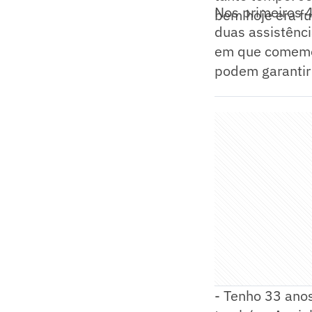
Nos primeiros 
bem hoje era f
duas assistênc
em que comemo
podem garantir 
- Tenho 33 anos