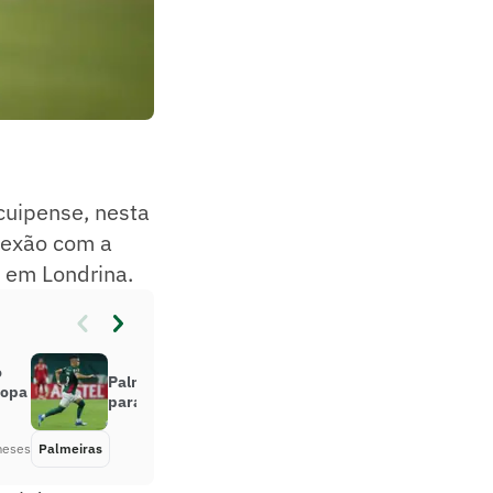
cuipense, nesta
onexão com a
, em Londrina.
o
Palmeiras soma sete desfalques
Copa
para duelo contra o Jacuipense
meses
Palmeiras
Há 2 meses