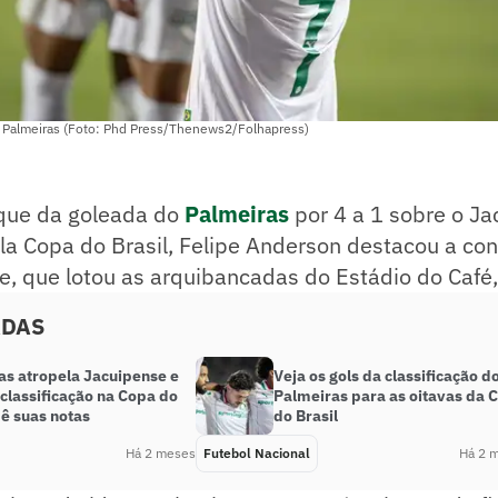
 Palmeiras (Foto: Phd Press/Thenews2/Folhapress)
aque da goleada do
Palmeiras
por 4 a 1 sobre o Ja
ela Copa do Brasil, Felipe Anderson destacou a c
de, que lotou as arquibancadas do Estádio do Café
ADAS
as atropela Jacuipense e
Veja os gols da classificação d
classificação na Copa do
Palmeiras para as oitavas da 
dê suas notas
do Brasil
Há 2 meses
Futebol Nacional
Há 2 