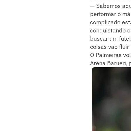
— Sabemos aqui
performar o máx
complicado est
conquistando os
buscar um futeb
coisas vão fluir
O Palmeiras vo
Arena Barueri, 