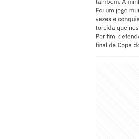
também. A minha
Foi um jogo mui
vezes e conquist
torcida que no
Por fim, defend
final da Copa d