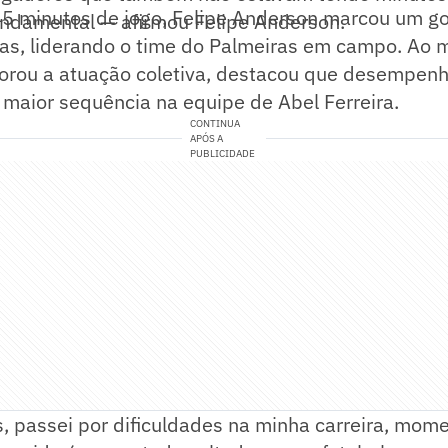
45 minutos de jogo, Felipe Anderson marcou um go
undamental — afirmou Felipe Anderson.
ias, liderando o time do Palmeiras em campo. A
rou a atuação coletiva, destacou que desempen
maior sequência na equipe de Abel Ferreira.
CONTINUA
APÓS A
PUBLICIDADE
, passei por dificuldades na minha carreira, mom