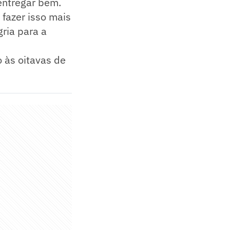
entregar bem.
 fazer isso mais
gria para a
o às oitavas de