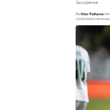
Jacuipense
Por
Vitor Palhares
•
São
13/05/2026
23:46
•
Atuali