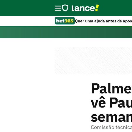
Quer uma ajuda antes de apos
Palme
vê Pau
seman
Comissão técnica