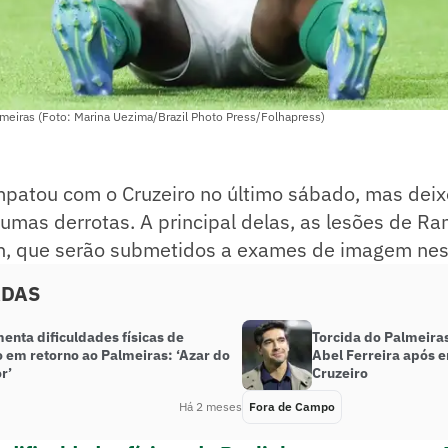
lmeiras (Foto: Marina Uezima/Brazil Photo Press/Folhapress)
patou com o Cruzeiro no último sábado, mas deix
umas derrotas. A principal delas, as lesões de R
n, que serão submetidos a exames de imagem nes
ADAS
enta dificuldades físicas de
Torcida do Palmeira
o em retorno ao Palmeiras: ‘Azar do
Abel Ferreira após 
r’
Cruzeiro
Há 2 meses
Fora de Campo