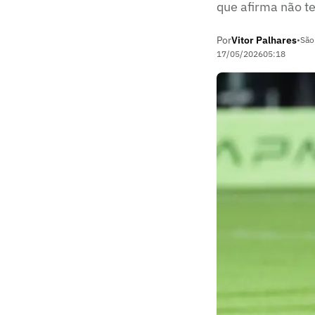
que afirma não t
Por
Vitor Palhares
•
São
17/05/2026
05:18