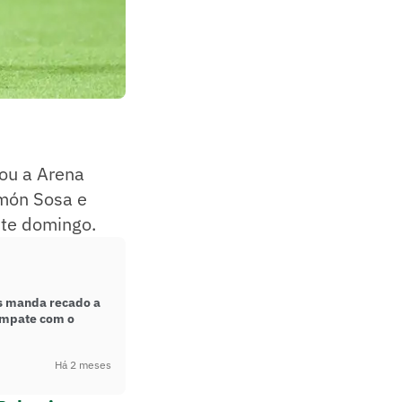
ou a Arena
amón Sosa e
te domingo.
s manda recado a
empate com o
Há 2 meses