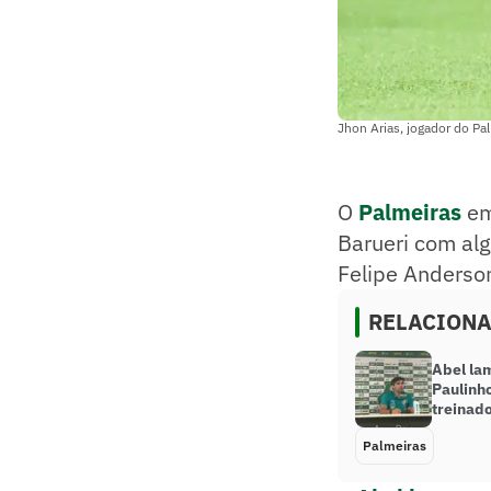
Jhon Arias, jogador do Pa
O
Palmeiras
em
Barueri com alg
Felipe Anderso
RELACION
Abel lam
Paulinh
treinado
Palmeiras