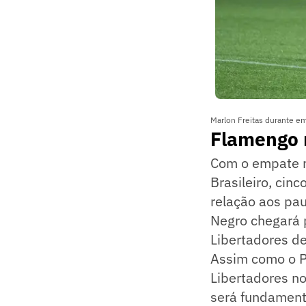
Marlon Freitas durante 
Flamengo 
Com o empate n
Brasileiro, cin
relação aos pau
Negro chegará p
Libertadores d
Assim como o P
Libertadores n
será fundamenta