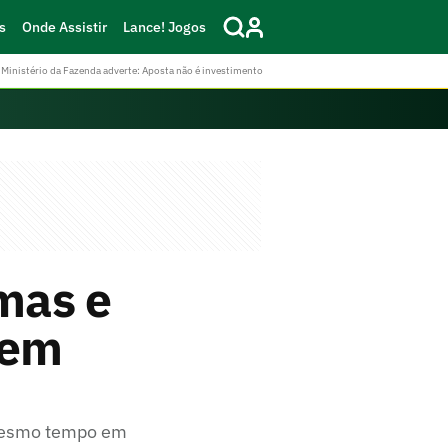
s
Onde Assistir
Lance! Jogos
Ministério da Fazenda adverte: Aposta não é investimento
mas e
 em
 mesmo tempo em