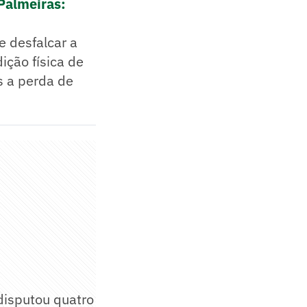
 Palmeiras:
e desfalcar a
ição física de
s a perda de
 disputou quatro