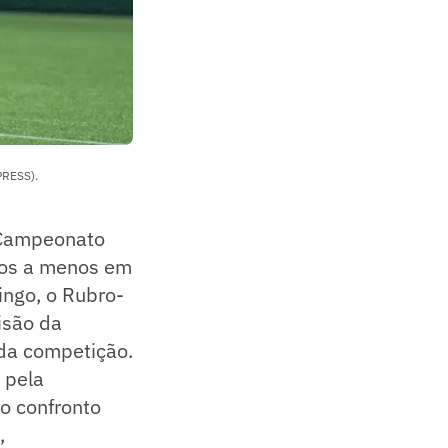
PRESS).
 Campeonato
ogos a menos em
ingo, o Rubro-
isão da
 da competição.
 pela
o confronto
,