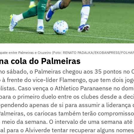
empate entre Palmeiras e Cruzeiro (Foto: RENATO PADALKA/EKOBANPRESS/FOLHA
na cola do Palmeiras
o sábado, o Palmeiras chegou aos 35 pontos no
co à frente do vice-líder Flamengo, que tem dois j
listas. Caso vença o Athletico Paranaense no dom
ara o primeiro duelo entre os clubes desde a dec
ependendo apenas de si para assumir a liderança
almeiras, os cariocas também terão compromisso
o meio da semana. O intervalo de uma semana até 
l para o Alviverde tentar recuperar alguns nomes