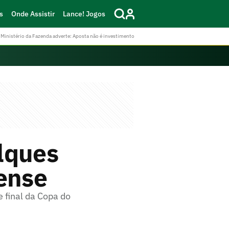
s
Onde Assistir
Lance! Jogos
Ministério da Fazenda adverte: Aposta não é investimento
lques
pense
 final da Copa do