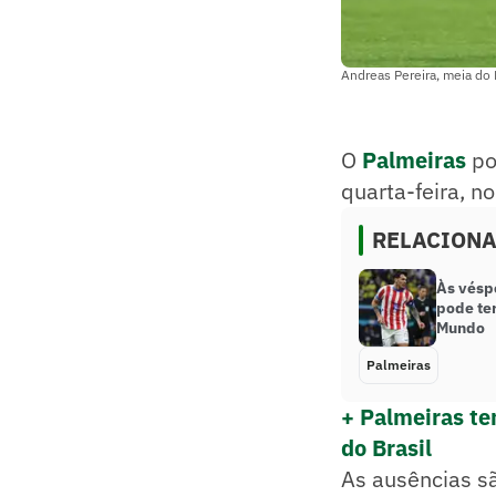
Andreas Pereira, meia do 
O
Palmeiras
po
quarta-feira, n
RELACION
Às vésp
pode te
Mundo
Palmeiras
+ Palmeiras te
do Brasil
As ausências são