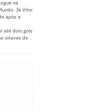
segue na
Mundo. Já Vitor
te após a
r até dois gols
as oitavas de