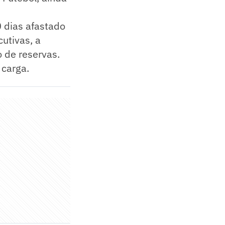
0 dias afastado
cutivas, a
o de reservas.
 carga.