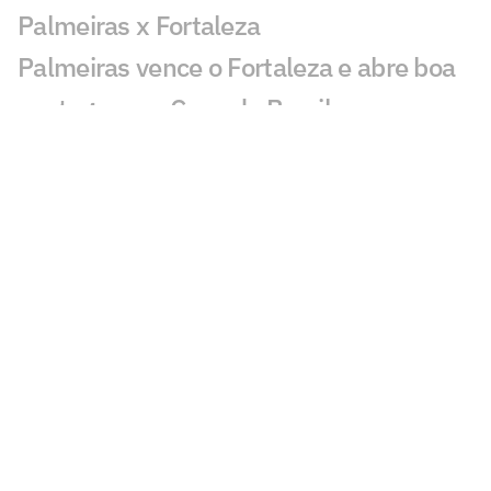
Palmeiras x Fortaleza
Palmeiras vence o Fortaleza e abre boa
vantagem na Copa do Brasil
Atuação de Arias em Palmeiras x
Fortaleza ganha destaque: 'Barbaridade'
Maurício chama atenção em Palmeiras x
Fortaleza: 'Que fase'
Veja gols em Palmeiras x Fortaleza:
Maurício, Arias e Flaco marcam
Leila critica nota do Flamengo contra o
Palmeiras e rebate: 'Cara de pau'
Torcedores pedem cartão vermelho em