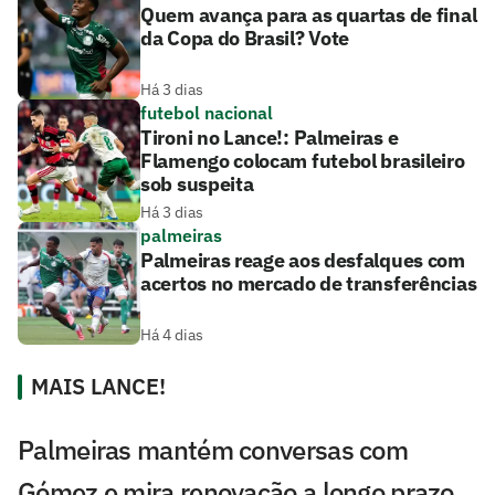
Quem avança para as quartas de final
da Copa do Brasil? Vote
Há 3 dias
futebol nacional
Tironi no Lance!: Palmeiras e
Flamengo colocam futebol brasileiro
sob suspeita
Há 3 dias
palmeiras
Palmeiras reage aos desfalques com
acertos no mercado de transferências
Há 4 dias
MAIS LANCE!
Palmeiras mantém conversas com
Gómez e mira renovação a longo prazo