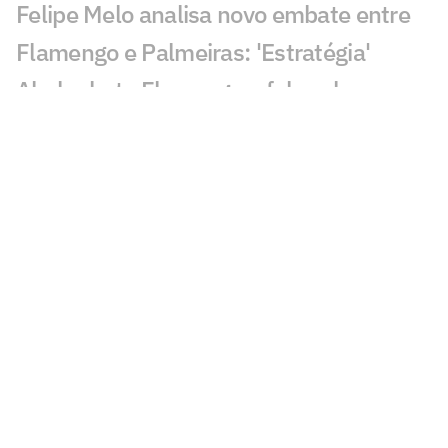
Felipe Melo analisa novo embate entre
Flamengo e Palmeiras: 'Estratégia'
Abel rebate Flamengo e fala sobre
polêmicas na final da Libertadores:
'Asterisco'
Abel confirma lesão em Paulinho, e
atacante deve ser desfalque no
Palmeiras
Abel detalha conversa no vestiário e
defende Palmeiras com três zagueiros
Dê suas notas: avalie as atuações em
Palmeiras x Fortaleza