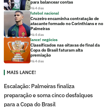
para balancear contas
Há 4 dias
futebol nacional
Cruzeiro encaminha contratação de
atacante formado no Corinthians e no
Palmeiras
Há 4 dias
lance! negócios
Classificados nas oitavas de final da
Copa do Brasil faturam alta
premiação
Há 4 dias
MAIS LANCE!
Escalação: Palmeiras finaliza
preparação e soma cinco desfalques
para a Copa do Brasil