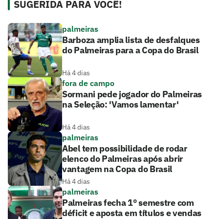
SUGERIDA PARA VOCÊ!
palmeiras
Barboza amplia lista de desfalques
do Palmeiras para a Copa do Brasil
Há 4 dias
fora de campo
Sormani pede jogador do Palmeiras
na Seleção: 'Vamos lamentar'
Há 4 dias
palmeiras
Abel tem possibilidade de rodar
elenco do Palmeiras após abrir
vantagem na Copa do Brasil
Há 4 dias
palmeiras
Palmeiras fecha 1° semestre com
déficit e aposta em títulos e vendas