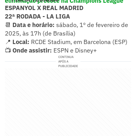
eliminação precoce na Champions League
ESPANYOL X REAL MADRID
22ª RODADA - LA LIGA
📆
Data e horário:
sábado, 1º de fevereiro de
2025, às 17h (de Brasília)
📍
Local:
RCDE Stadium, em Barcelona (ESP)
📺
Onde assistir:
ESPN e Disney+
CONTINUA
APÓS A
PUBLICIDADE