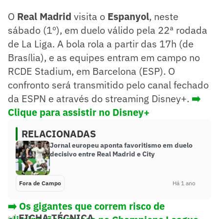
O
Real Madrid
visita o
Espanyol
, neste
sábado (1º), em duelo válido pela 22ª rodada
de La Liga. A bola rola a partir das 17h (de
Brasília), e as equipes entram em campo no
RCDE Stadium, em Barcelona (ESP). O
confronto será transmitido pelo canal fechado
da ESPN e através do streaming Disney+.
➡️
Clique para assistir no Disney+
RELACIONADAS
Jornal europeu aponta favoritismo em duelo
decisivo entre Real Madrid e City
Fora de Campo
Há 1 ano
➡️ Os gigantes que correm risco de
✅
FICHA TÉCNICA