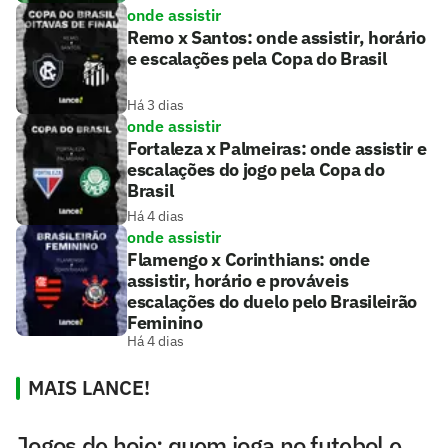
onde assistir
Remo x Santos: onde assistir, horário
e escalações pela Copa do Brasil
Há 3 dias
onde assistir
Fortaleza x Palmeiras: onde assistir e
escalações do jogo pela Copa do
Brasil
Há 4 dias
onde assistir
Flamengo x Corinthians: onde
assistir, horário e prováveis
escalações do duelo pelo Brasileirão
Feminino
Há 4 dias
MAIS LANCE!
Jogos de hoje: quem joga no futebol e