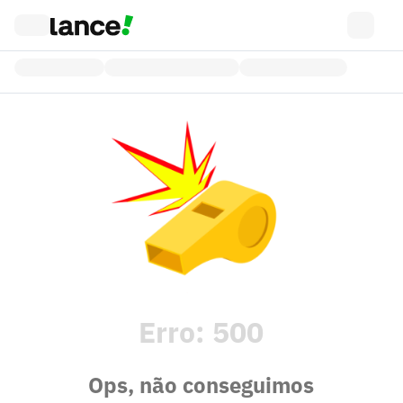
Erro:
500
Ops, não conseguimos