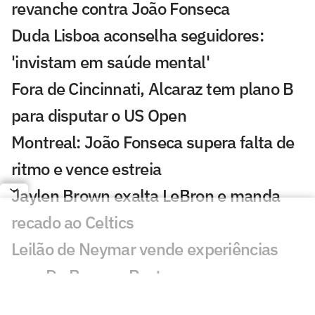
revanche contra João Fonseca
Duda Lisboa aconselha seguidores:
'invistam em saúde mental'
Fora de Cincinnati, Alcaraz tem plano B
para disputar o US Open
Montreal: João Fonseca supera falta de
ritmo e vence estreia
Jaylen Brown exalta LeBron e manda
recado ao Celtics
Leilão de Neymar vende experiências
com Do Bronx e Poatan
Equipe de Bortoleto abre mão de