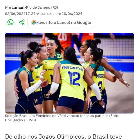
Por
Lance!
•
Rio de Janeiro (RJ)
02/06/2024
17:24
•
Atualizado em
10/06/2024
Favorite o Lance! no Google
Seleção Brasileira Feminina de Vôlei venceu todas as partidas (Foto:
Divulgação / FIVB)
De olho nos Jogos Olímpicos, o Brasil teve