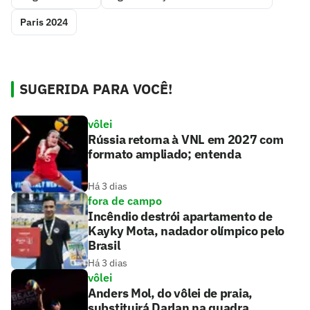
Paris 2024
SUGERIDA PARA VOCÊ!
vôlei
Rússia retorna à VNL em 2027 com
formato ampliado; entenda
Há 3 dias
fora de campo
Incêndio destrói apartamento de
Kayky Mota, nadador olímpico pelo
Brasil
Há 3 dias
vôlei
Anders Mol, do vôlei de praia,
substituirá Darlan na quadra