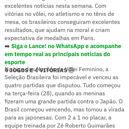
excelentes notícias nesta semana. Com
vitórias no vôlei, no atletismo e no tênis de
mesa, os brasileiros conseguiram excelentes
resultados, que ajudam na moral e criam
expectativa de medalhas em Paris.
➡️
Siga o Lance! no WhatsApp e acompanhe
em tempo real as principais notícias do
esporte
Na Liga das Nações de Vôlei Feminino, a
4 JOGOS E 4 VITÓRIAS
🏐
Seleção Brasileira foi impecável e venceu as
quatro partidas que disputou. Tudo começou
na terça-feira (28), quando as meninas
fizeram uma grande partida contra o Japão. O
Brasil começou vencendo, mas tomou a virada
para as japonesas. Com 2 a 1 no placar, a
equipe treinada por Zé Roberto Guimarães