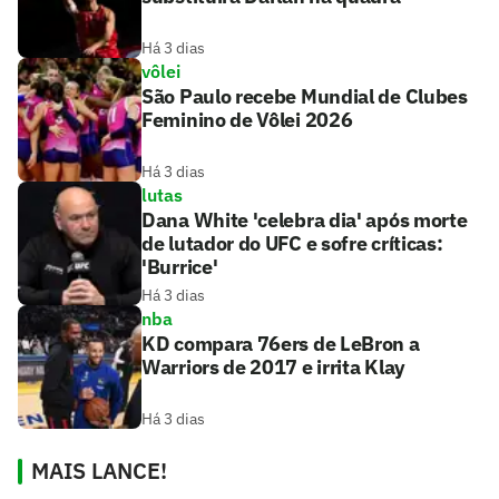
Há 3 dias
vôlei
São Paulo recebe Mundial de Clubes
Feminino de Vôlei 2026
Há 3 dias
lutas
Dana White 'celebra dia' após morte
de lutador do UFC e sofre críticas:
'Burrice'
Há 3 dias
nba
KD compara 76ers de LeBron a
Warriors de 2017 e irrita Klay
Há 3 dias
MAIS LANCE!