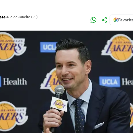
ete
•
Rio de Janeiro (RJ)
Favorit