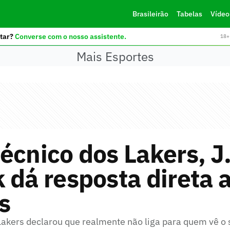
Brasileirão
Tabelas
Vídeo
tar?
Converse com o nosso assistente.
18+ 
Mais Esportes
écnico dos Lakers, J
 dá resposta direta 
os
Lakers declarou que realmente não liga para quem vê o