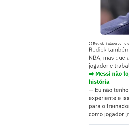
JJ Redick já atuou como 
Redick também 
NBA, mas que ai
jogador e traba
➡️
Messi não fo
história
— Eu não tenho
experiente e is
para o treinado
como jogador [