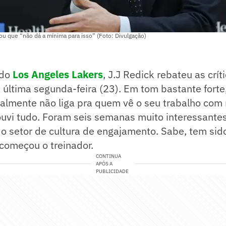
cou que “não dá a mínima para isso” (Foto: Divulgação)
 do
Los Angeles Lakers
, J.J Redick rebateu as crít
última segunda-feira (23). Em tom bastante forte,
ealmente não liga pra quem vê o seu trabalho com
uvi tudo. Foram seis semanas muito interessante
do setor de cultura de engajamento. Sabe, tem sid
começou o treinador.
CONTINUA
APÓS A
PUBLICIDADE