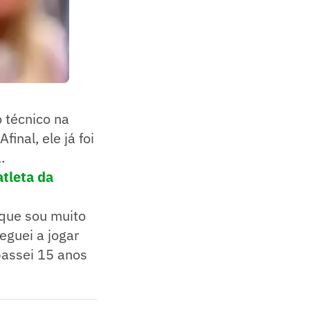
 técnico na
nal, ele já foi
.
atleta da
 que sou muito
eguei a jogar
passei 15 anos