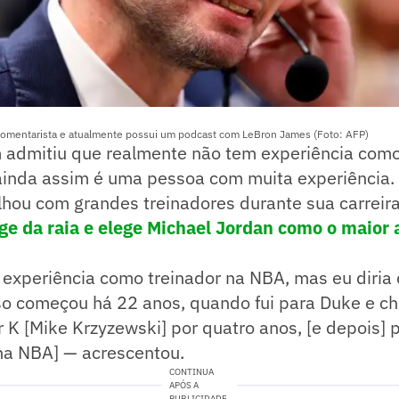
comentarista e atualmente possui um podcast com LeBron James (Foto: AFP)
admitiu que realmente não tem experiência como
nda assim é uma pessoa com muita experiência. Afi
lhou com grandes treinadores durante sua carreira
ge da raia e elege Michael Jordan como o maior 
 experiência como treinador na NBA, mas eu diria
so começou há 22 anos, quando fui para Duke e ch
r K [Mike Krzyzewski] por quatro anos, [e depois] 
na NBA] — acrescentou.
CONTINUA
APÓS A
PUBLICIDADE