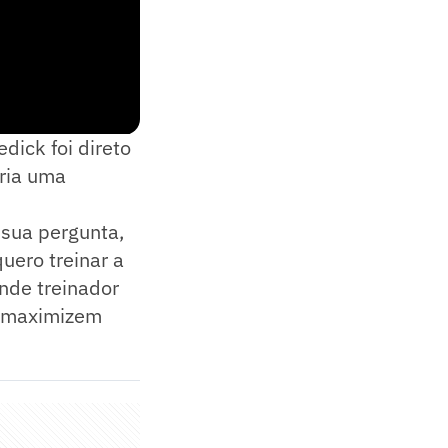
dick foi direto
eria uma
 sua pergunta,
uero treinar a
nde treinador
s maximizem