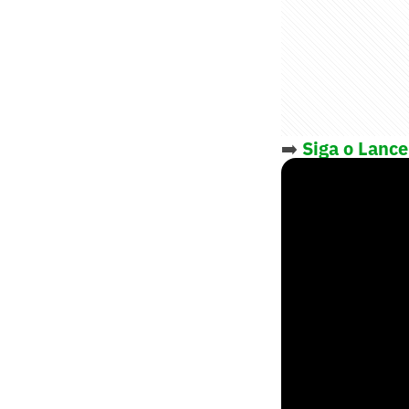
➡️
Siga o Lanc
notícias do es