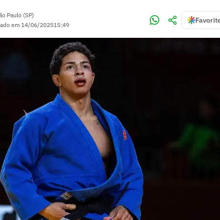
ão Paulo (SP)
Favorit
zado em
14/06/2025
15:49