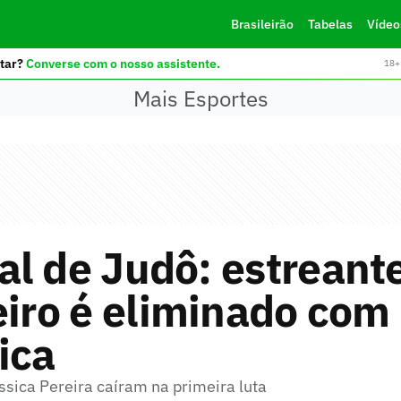
Brasileirão
Tabelas
Vídeo
tar?
Converse com o nosso assistente.
18+ 
Mais Esportes
l de Judô: estreant
eiro é eliminado com
ica
ssica Pereira caíram na primeira luta