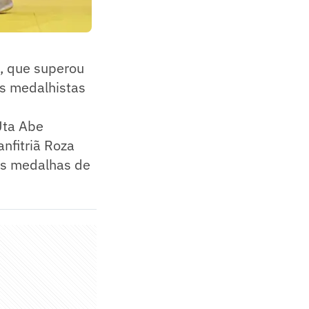
, que superou
os medalhistas
Uta Abe
anfitriã Roza
as medalhas de