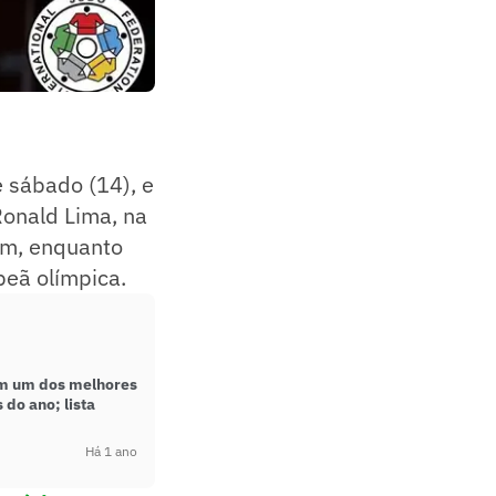
 sábado (14), e
Ronald Lima, na
em, enquanto
peã olímpica.
m um dos melhores
do ano; lista
Há 1 ano