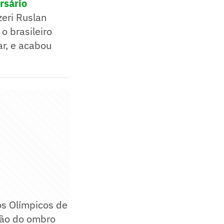
rsário
zeri Ruslan
o brasileiro
ar, e acabou
os Olímpicos de
dão do ombro