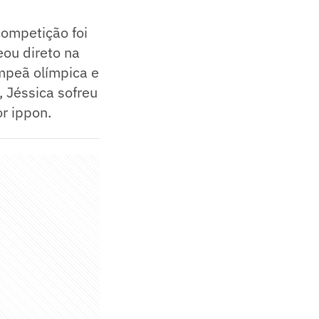
competição foi
eou direto na
ampeã olímpica e
 Jéssica sofreu
or ippon.