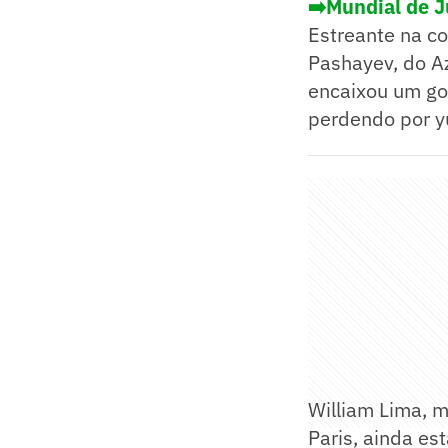
➡️Mundial de Ju
Estreante na co
Pashayev, do Az
encaixou um gol
perdendo por y
William Lima, m
Paris, ainda e