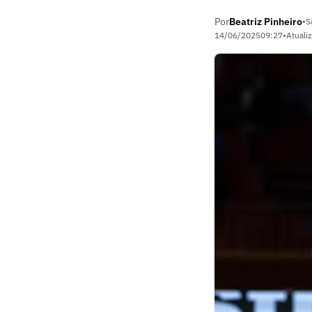
Por
Beatriz Pinheiro
•
S
14/06/2025
09:27
•
Atuali