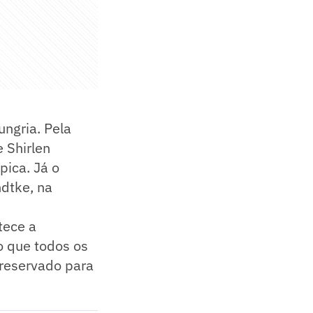
ungria. Pela
e Shirlen
pica. Já o
ndtke, na
tece a
o que todos os
 reservado para