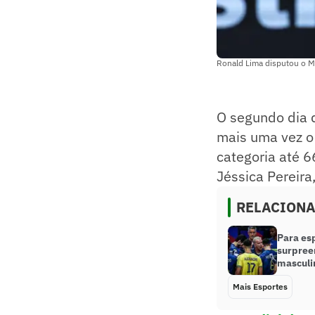
Ronald Lima disputou o Mu
O segundo dia
mais uma vez o
categoria até 6
Jéssica Pereira
RELACION
Para esp
surpree
masculi
Mais Esportes