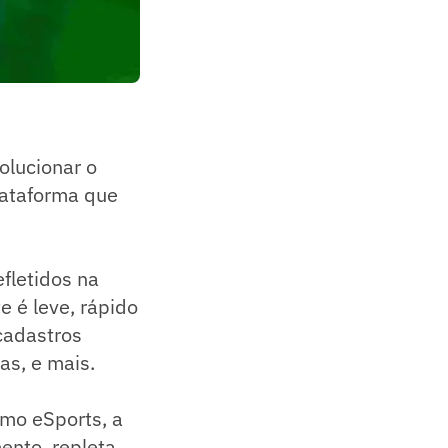
olucionar o
lataforma que
fletidos na
e é leve, rápido
cadastros
as, e mais.
mo eSports, a
ento, repleta