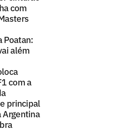
nha com
 Masters
a Poatan:
vai além
oloca
F1 com a
da
e principal
a Argentina
ebra