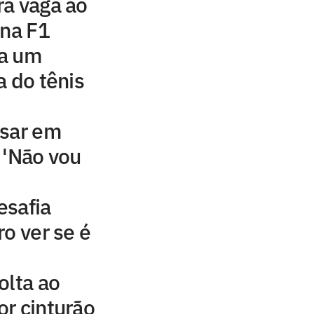
ra vaga ao
 na F1
 a um
a do tênis
nsar em
 'Não vou
esafia
o ver se é
olta ao
r cinturão