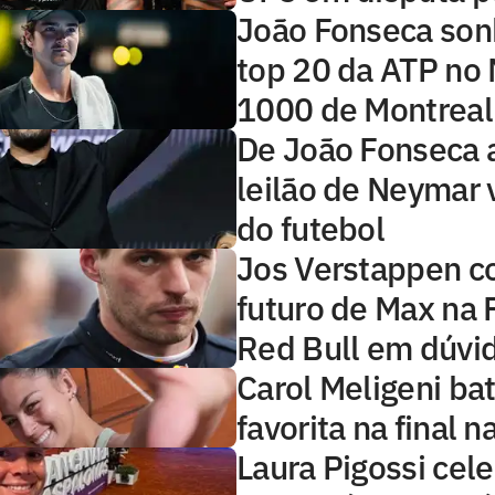
João Fonseca so
top 20 da ATP no
1000 de Montreal
De João Fonseca 
leilão de Neymar 
do futebol
Jos Verstappen c
futuro de Max na 
Red Bull em dúvi
Carol Meligeni bat
favorita na final n
Laura Pigossi cel