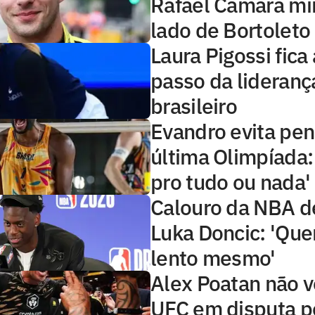
Rafael Câmara mi
lado de Bortoleto
Laura Pigossi fica
passo da lideranç
brasileiro
Evandro evita pe
última Olimpíada:
pro tudo ou nada'
Calouro da NBA d
Luka Doncic: 'Quer
lento mesmo'
Alex Poatan não v
UFC em disputa po