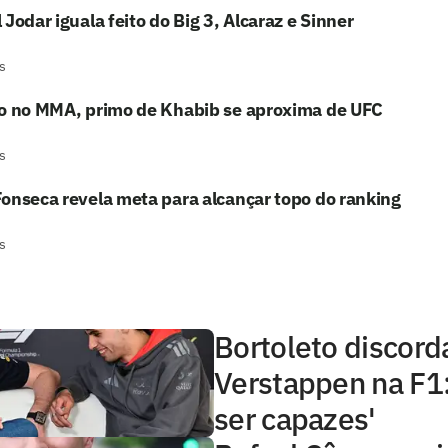
 Jodar iguala feito do Big 3, Alcaraz e Sinner
s
to no MMA, primo de Khabib se aproxima de UFC
s
onseca revela meta para alcançar topo do ranking
s
Bortoleto discord
Verstappen na F1
ser capazes'