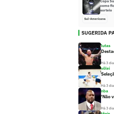
Copa Su
como fi
sorteio
Sul-Americana
SUGERIDA PA
lutas
Destaq
Há 3 dia
vôlei
Seleçã
Há 3 dia
nba
'Não v
Há 3 dia
tênis