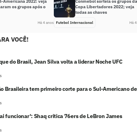
l-Americana 2022: veja
Conmebol sorteia os grupos d
caram os grupos após o
Copa Libertadores 2022; veja
todas as chaves
Há 4 anos
Futebol Internacional
Há 4
RA VOCÊ!
ue do Brasil, Jean Silva volta a liderar Noche UFC
s
o Brasileira tem primeiro corte para o Sul-Americano de
s
ai funcionar': Shaq critica 76ers de LeBron James
s