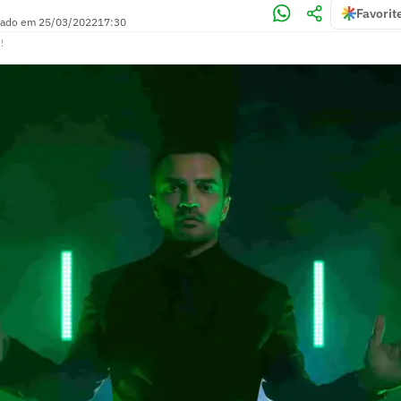
Favorit
zado em
25/03/2022
17:30
!