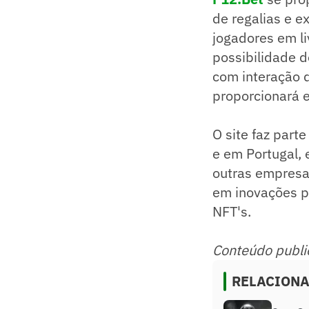
de regalias e e
jogadores em l
possibilidade d
com interação d
proporcionará 
O site faz part
e em Portugal,
outras empresa
em inovações pa
NFT's.
Conteúdo publie
RELACION