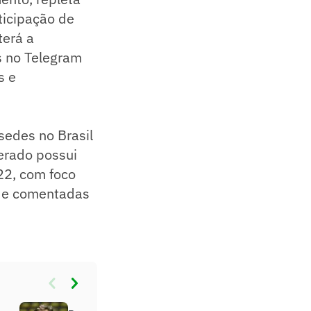
ticipação de
terá a
s no Telegram
s e
sedes no Brasil
erado possui
22, com foco
s e comentadas