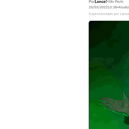
Por
Lance!
•
São Paulo
25/03/2022
13:38
•
Atuali
Supervisionado
por
Lance