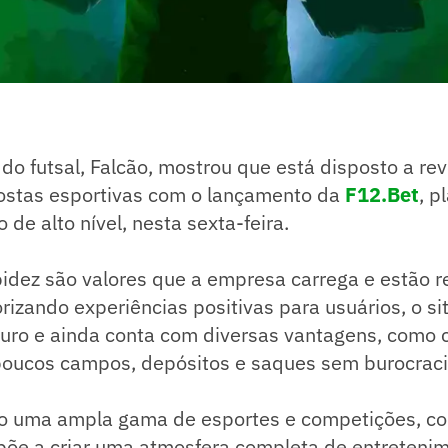
o futsal, Falcão, mostrou que está disposto a rev
stas esportivas com o lançamento da
F12.Bet
, p
 de alto nível, nesta sexta-feira.
pidez são valores que a empresa carrega e estão re
rizando experiências positivas para usuários, o sit
guro e ainda conta com diversas vantagens, como 
poucos campos, depósitos e saques sem burocraci
do uma ampla gama de esportes e competições, co
õe a criar uma atmosfera completa de entretenim