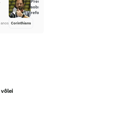
a
Presidente do Corinthians fala
sobre Jô, Taunsa, Luan e esfria
reforços
 anos
Corinthians
Há 4 anos
 vôlei