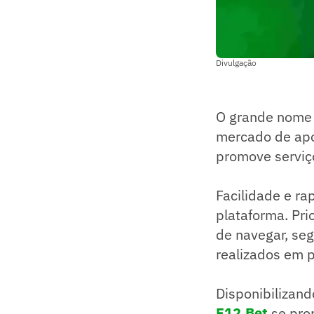
Divulgação
O grande nome d
mercado de apo
promove serviço
Facilidade e ra
plataforma. Prio
de navegar, se
realizados em 
Disponibilizan
F12.Bet
se prop