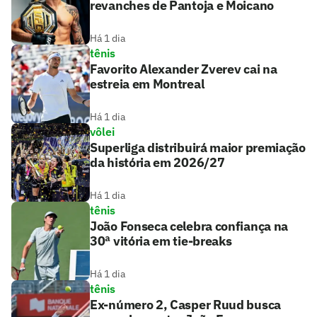
revanches de Pantoja e Moicano
Há 1 dia
tênis
Favorito Alexander Zverev cai na
estreia em Montreal
Há 1 dia
vôlei
Superliga distribuirá maior premiação
da história em 2026/27
Há 1 dia
tênis
João Fonseca celebra confiança na
30ª vitória em tie-breaks
Há 1 dia
tênis
Ex-número 2, Casper Ruud busca