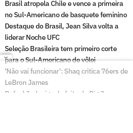
Brasil atropela Chile e vence a primeira
no Sul-Americano de basquete feminino
Destaque do Brasil, Jean Silva volta a
liderar Noche UFC
Seleção Brasileira tem primeiro corte
para o Sul-Americano de vôlei
'Não vai funcionar': Shaq critica 76ers de
LeBron James
Rafael Jodar iguala feito do Big 3,
Alcaraz e Sinner
Invicto no MMA, primo de Khabib se
aproxima de UFC