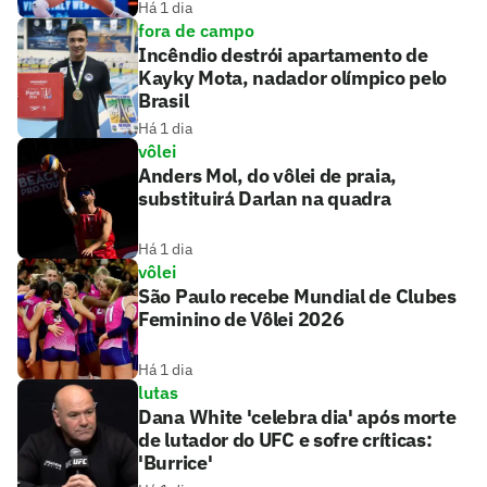
Há 1 dia
fora de campo
Incêndio destrói apartamento de
Kayky Mota, nadador olímpico pelo
Brasil
Há 1 dia
vôlei
Anders Mol, do vôlei de praia,
substituirá Darlan na quadra
Há 1 dia
vôlei
São Paulo recebe Mundial de Clubes
Feminino de Vôlei 2026
Há 1 dia
lutas
Dana White 'celebra dia' após morte
de lutador do UFC e sofre críticas:
'Burrice'