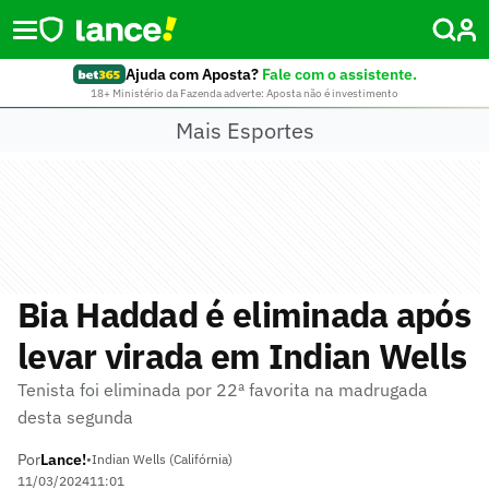
Ajuda com Aposta?
Fale com o assistente.
18+ Ministério da Fazenda adverte: Aposta não é investimento
Mais Esportes
Bia Haddad é eliminada após
levar virada em Indian Wells
Tenista foi eliminada por 22ª favorita na madrugada
desta segunda
Por
Lance!
•
Indian Wells (Califórnia)
11/03/2024
11:01