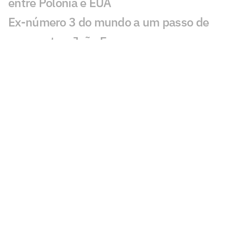
entre Polônia e EUA
Ex-número 3 do mundo a um passo de
reencontrar João Fonseca
Pepê Gonçalves e Ana Sátila
conquistam ouro no Pan-Americano
Rally espetacular marca EUA x Japão na
VNL; veja vídeo
UFC 331: Charles do Bronx e Pantoja
terão revanches, diz jornalista
Daniel Nascimento, ex-maratonista
olímpico, é localizado em SP
Medina planeja pausa em 2027 e põe