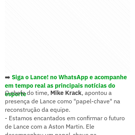
➡️
Siga o Lance! no WhatsApp e acompanhe
em tempo real as principais notícias do
O chefe do time,
Mike Krack
, apontou a
esporte
presença de Lance como "papel-chave" na
reconstrução da equipe.
- Estamos encantados em confirmar o futuro
de Lance com a Aston Martin. Ele
desempenhou um papel-chave na