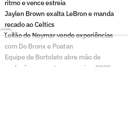
ritmo e vence estreia
Jaylen Brown exalta LeBron e manda
recado ao Celtics
Leilão de Neymar vende experiências
com Do Bronx e Poatan
Equipe de Bortoleto abre mão de
evoluções no motor para mirar 2028
Charles do Bronx lamenta morte de
Puro Osso: 'Como vou entrar no
tatame?'
Veja os lances de João Fonseca x
Tsitsipas em Montreal