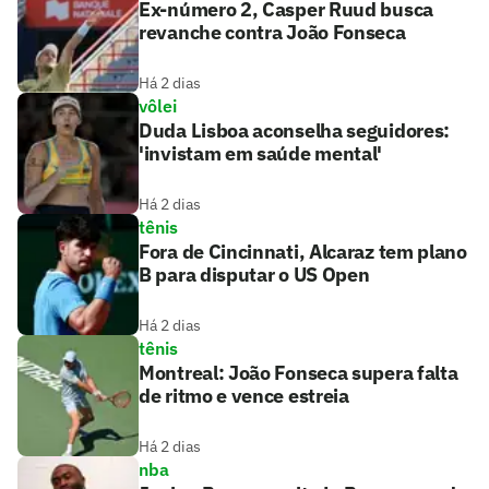
Ex-número 2, Casper Ruud busca
revanche contra João Fonseca
Há 2 dias
vôlei
Duda Lisboa aconselha seguidores:
'invistam em saúde mental'
Há 2 dias
tênis
Fora de Cincinnati, Alcaraz tem plano
B para disputar o US Open
Há 2 dias
tênis
Montreal: João Fonseca supera falta
de ritmo e vence estreia
Há 2 dias
nba