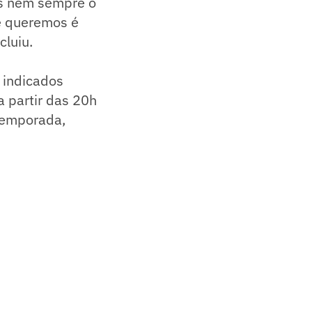
es nem sempre o
e queremos é
cluiu.
 indicados
a partir das 20h
 temporada,