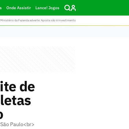
s
Onde Assistir
Lance! Jogos
Ministério da Fazenda adverte: Aposta não é investimento
ite de
letas
o
m São Paulo<br>