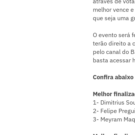
através de vot
melhor vence e
que seja uma gr
O evento será 
terão direito a
pelo canal do 
basta acessar h
Confira abaixo
Melhor finaliz
1- Dimitrius So
2- Felipe Pregu
3- Meyram Maqu