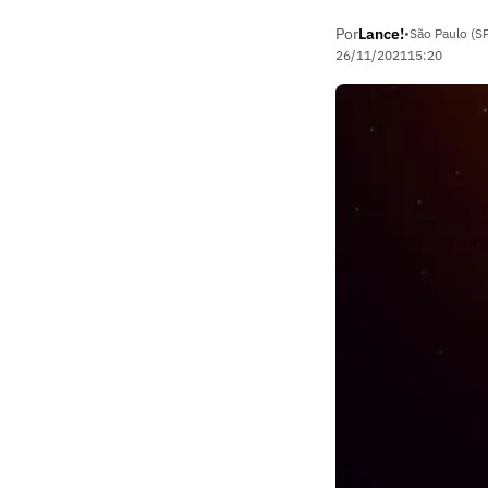
Por
Lance!
•
São Paulo (S
26/11/2021
15:20