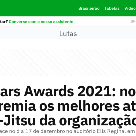
Brasileirão
Tabelas
Vídeo
tar?
Converse com o nosso assistente.
18+ 
Lutas
ars Awards 2021: no
remia os melhores at
-Jitsu da organizaçã
ce no dia 17 de dezembro no auditório Elis Regina, e