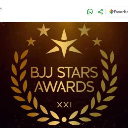
P)
Favorit