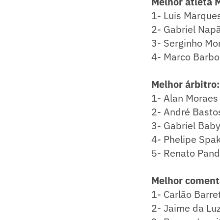
Melhor atleta 
1- Luis Marques
2- Gabriel Napã
3- Serginho Mor
4- Marco Barbos
Melhor árbitro:
1- Alan Moraes
2- André Basto
3- Gabriel Bab
4- Phelipe Spa
5- Renato Pan
Melhor comenta
1- Carlão Barre
2- Jaime da Lu