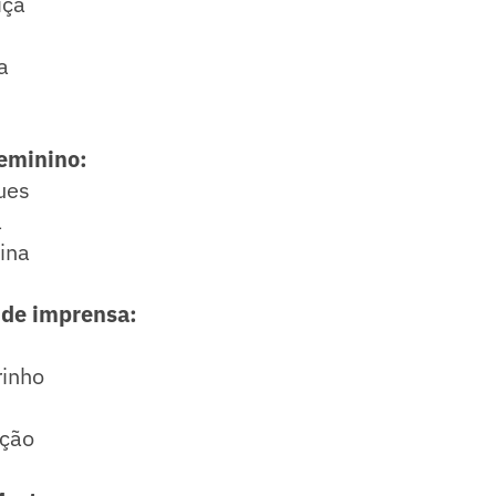
iça
a
feminino:
ues
a
tina
 de imprensa:
rinho
ação