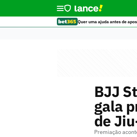
Quer uma ajuda antes de apos
BJJ St
gala p
de Jiu
Premiação aconte