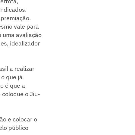
errota,
indicados.
 premiação.
esmo vale para
 é uma avaliação
es, idealizador
il a realizar
 o que já
o é que a
 coloque o Jiu-
ão e colocar o
elo público