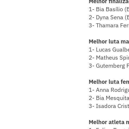
Melhor finaliz
1- Bia Basílio (
2- Dyna Sena (B
3- Thamara Fer
Melhor luta ma
1- Lucas Gualbe
2- Matheus Spir
3- Gutemberg P
Melhor luta fe
1- Anna Rodrigu
2- Bia Mesquita
3- Isadora Cris
Melhor atleta 