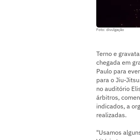
Foto: divulgação
Terno e gravata
chegada em gra
Paulo para eve
para o Jiu-Jits
no auditório El
árbitros, comen
indicados, a or
realizadas.
"Usamos alguns 