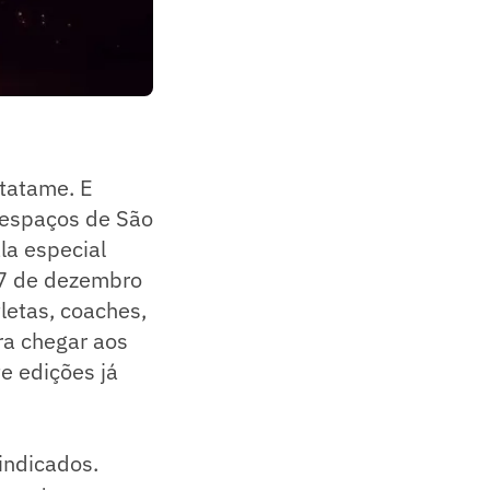
 tatame. E
 espaços de São
la especial
17 de dezembro
tletas, coaches,
ra chegar aos
e edições já
indicados.