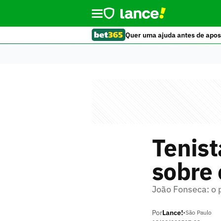
Quer uma ajuda antes de apos
Tenist
sobre 
João Fonseca: o p
Por
Lance!
•
São Paulo