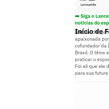
Lancepédia
➡️ Siga o Lanc
notícias do es
Início de 
Natural de Ipa
apaixonada por 
cofundador da I
Brasil. O tênis
praticar o espo
Foi ali que ele
para sua futura 