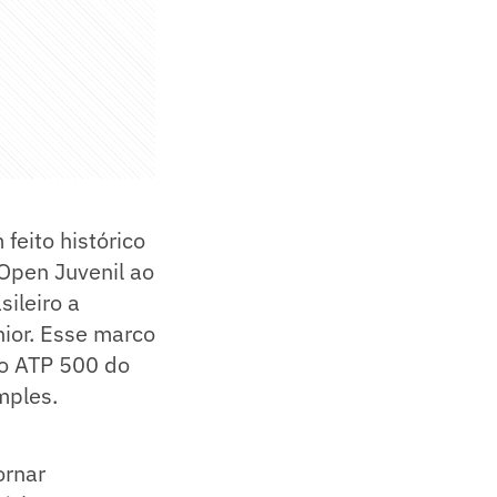
feito histórico
 Open Juvenil ao
sileiro a
ior. Esse marco
o o ATP 500 do
mples.
ornar