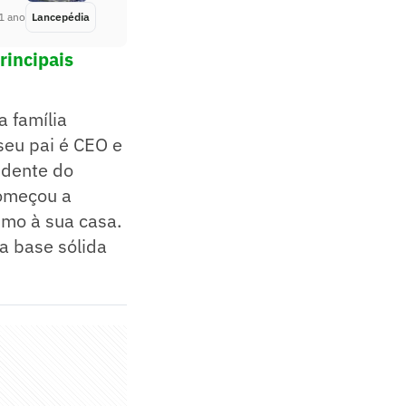
1 ano
Lancepédia
Há 1 ano
rincipais
 família
seu pai é CEO e
ndente do
começou a
ximo à sua casa.
ma base sólida