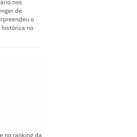
tário nos
enger de
urpreendeu o
 histórica no
e no ranking da