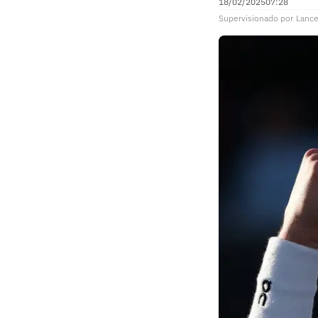
18/02/2025
07:28
Supervisionado
por
Lance