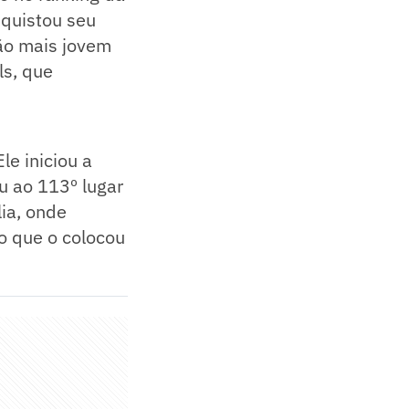
nquistou seu
eão mais jovem
ls, que
e iniciou a
u ao 113º lugar
ia, onde
o que o colocou