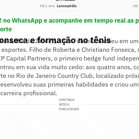
Há 1 ano
Lancepédia
Há 
e! no WhatsApp e acompanhe em tempo real as p
porte
Fonseca e formação no tênis
nema, Rio de Janeiro, João Fonseca nasceu em uma
esportes. Filho de Roberta e Christiano Fonseca, 
P Capital Partners, o primeiro hedge fund indepe
 entrou em sua vida muito cedo: aos quatro anos, 
rte no Rio de Janeiro Country Club, localizado pró
 desenvolveu suas primeiras habilidades e criou u
carreira profissional.
CONTINUA
APÓS A
PUBLICIDADE