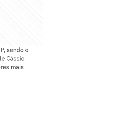
TP, sendo o
de Cássio
ores mais