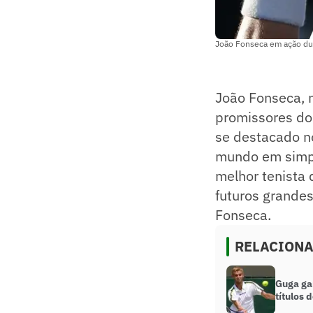
João Fonseca em ação dur
João Fonseca, 
promissores d
se destacado no
mundo em simpl
melhor tenista 
futuros grandes
Fonseca.
RELACION
Guga ga
títulos 