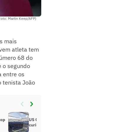
Foto: Martin Keep/AFP)
s mais
ovem atleta tem
 número 68 do
é o segundo
a entre os
 tenista João
top
US Open 2025: história, tradições e
curiosidades