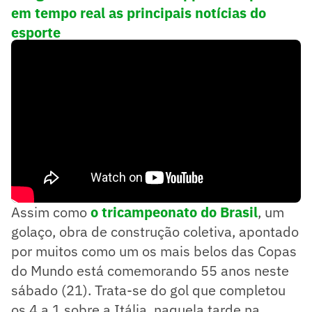
em tempo real as principais notícias do
esporte
A obra de arte coletiva
Assim como
o tricampeonato do Brasil
, um
golaço, obra de construção coletiva, apontado
por muitos como um os mais belos das Copas
do Mundo está comemorando 55 anos neste
sábado (21). Trata-se do gol que completou
os 4 a 1 sobre a Itália, naquela tarde na