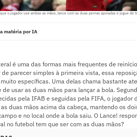
 que o jogador use ambas as mãos, lance com as duas pernas apoiadas e jogue de tr
a matéria por IA
al no futebol deve ser feito com duas mãos para manter o equilíbrio da 
nçar a bola acima da cabeça com os pés no chão e voltado para o campo.
tagens indevidas e garante uniformidade nas reposições em diferentes 
gular resulta em posse de bola para o adversário, mas não leva a cartão
eral é uma das formas mais frequentes de reinício
s protege a integridade dos atletas e permite variações táticas dentro 
ado pelo jornalista!
r de parecer simples à primeira vista, essa reposi
s muito específicas. Uma delas chama bastante at
 de usar as duas mãos para lançar a bola. Segund
ecidas pela IFAB e seguidas pela FIFA, o jogador 
as duas mãos acima da cabeça, mantendo os dois
campo e no local onde a bola saiu. O Lance! respo
ral no futebol tem que ser com as duas mãos?