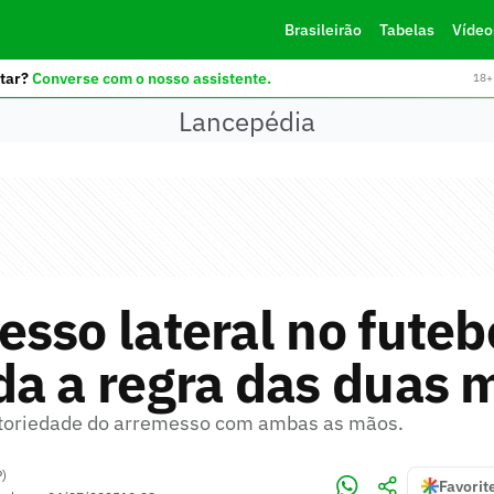
Brasileirão
Tabelas
Vídeo
tar?
Converse com o nosso assistente.
18+ 
Lancepédia
sso lateral no futeb
a a regra das duas 
atoriedade do arremesso com ambas as mãos.
P)
Favorit