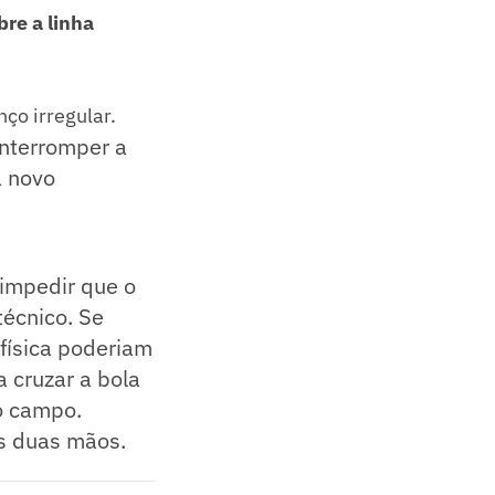
bre a linha
ço irregular.
interromper a
á novo
 impedir que o
técnico. Se
física poderiam
 cruzar a bola
o campo.
s duas mãos.