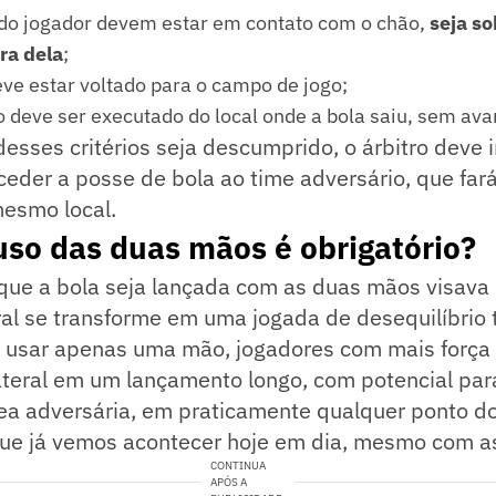
 do jogador devem estar em contato com o chão,
seja so
ora dela
;
ve estar voltado para o campo de jogo;
deve ser executado do local onde a bola saiu, sem avan
esses critérios seja descumprido, o árbitro deve 
eder a posse de bola ao time adversário, que far
esmo local.
uso das duas mãos é obrigatório?
 que a bola seja lançada com as duas mãos visava
al se transforme em uma jogada de desequilíbrio 
o usar apenas uma mão, jogadores com mais força 
ateral em um lançamento longo, com potencial para
rea adversária, em praticamente qualquer ponto d
que já vemos acontecer hoje em dia, mesmo com a
CONTINUA
APÓS A