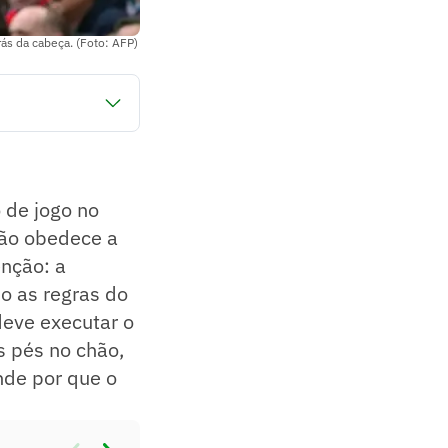
ás da cabeça. (Foto: AFP)
disputa.
competições.
 amarelo.
 de jogo no
da regra.
ção obedece a
enção: a
o as regras do
deve executar o
 pés no chão,
nde por que o