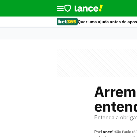
Quer uma ajuda antes de apos
Arreme
entend
Entenda a obrig
Por
Lance!
•
São Paulo (S