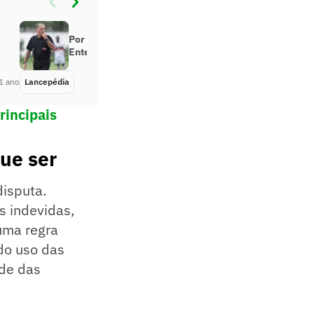
Por que o árbitro usa um apito?
Entenda a origem no futebol
1 ano
Lancepédia
Há 1 ano
rincipais
que ser
disputa.
s indevidas,
 uma regra
 do uso das
ade das