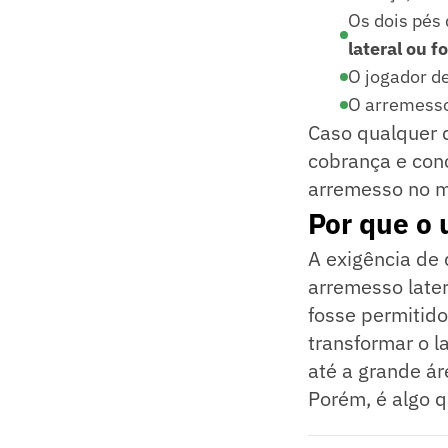
Os dois pés
lateral ou f
O jogador de
O arremesso 
Caso qualquer d
cobrança e conc
arremesso no m
Por que o 
A exigência de
arremesso later
fosse permitid
transformar o l
até a grande á
Porém, é algo 