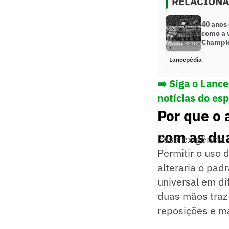
RELACION
40 anos
como a v
Champio
Lancepédia
➡️ Siga o Lanc
notícias do es
Por que o 
com as du
Essa exigência 
Permitir o uso
alteraria o pad
universal em di
duas mãos traz 
reposições e m