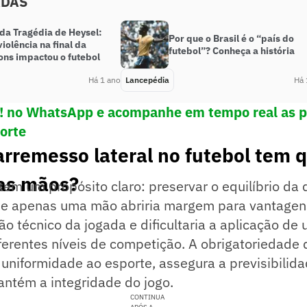
ADAS
 da Tragédia de Heysel:
Por que o Brasil é o “país do
iolência na final da
futebol”? Conheça a história
ns impactou o futebol
Há 1 ano
Lancepédia
Há 
e! no WhatsApp e acompanhe em tempo real as p
porte
arremesso lateral no futebol tem 
as mãos?
tem um propósito claro: preservar o equilíbrio da 
 de apenas uma mão abriria margem para vantagen
rão técnico da jogada e dificultaria a aplicação de
ferentes níveis de competição. A obrigatoriedade
uniformidade ao esporte, assegura a previsibilid
antém a integridade do jogo.
CONTINUA