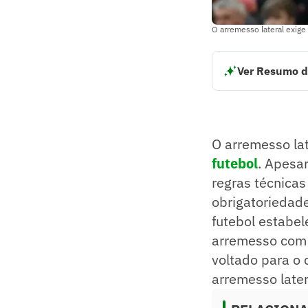
O arremesso lateral exige
Ver Resumo d
O arremesso later
O jogador deve la
A regra evita van
Um arremesso irre
O arremesso lat
O uso das duas mão
Resumo supervision
futebol
. Apesa
regras técnica
obrigatoriedade
futebol estabel
arremesso com 
voltado para o 
arremesso late