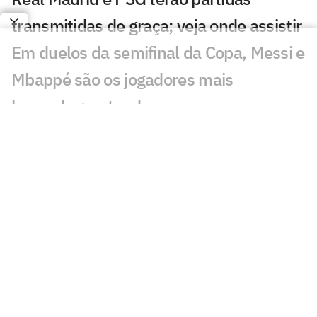
transmitidas de graça; veja onde assistir
Em duelos da semifinal da Copa, Messi e
Mbappé são os jogadores mais
buscados; entenda
Palmeiras bate meio bilhão em receitas,
mas segue abaixo da meta
Copa do Mundo chega à reta final com
32% dos técnicos de saída; entenda
Inglaterra domina ranking de maiores
salários das semifinais da Copa; Messi
fica fora