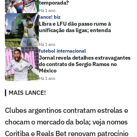
temporada?
Há 1 ano
lance! biz
Libra e LFU dão passo rumo à
unificação das ligas; entenda
Há 1 ano
futebol internacional
Jornal revela detalhes extravagantes
do contrato de Sergio Ramos no
México
Há 1 ano
MAIS LANCE!
Clubes argentinos contratam estrelas e
chocam o mercado da bola; veja nomes
Coritiba e Reals Bet renovam patrocínio