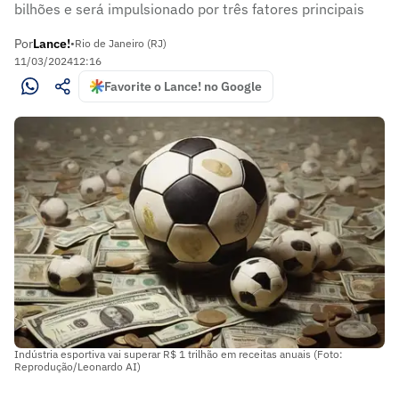
bilhões e será impulsionado por três fatores principais
Por
Lance!
•
Rio de Janeiro (RJ)
11/03/2024
12:16
Favorite o Lance! no Google
Indústria esportiva vai superar R$ 1 trilhão em receitas anuais (Foto:
Reprodução/Leonardo AI)