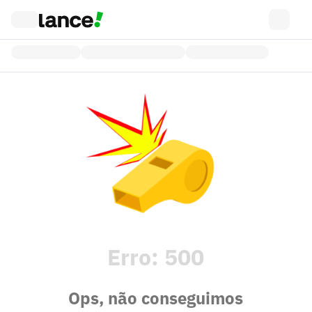
Erro:
500
Ops, não conseguimos