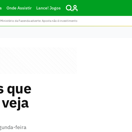
s
Onde Assistir
Lance! Jogos
Ministério da Fazenda adverte: Aposta não é investimento
s que
 veja
gunda-feira