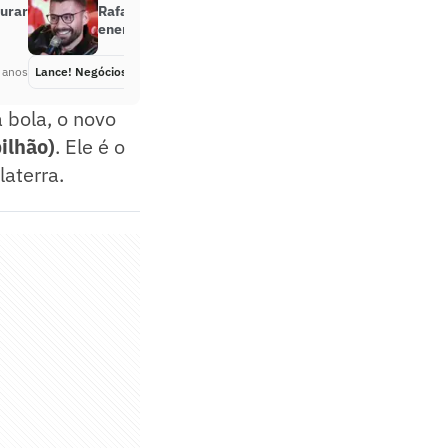
turar
Rafael Sobis decidiu investir em
energia solar
 anos
Lance! Negócios
Há 1 ano
 bola, o novo
ilhão)
. Ele é o
aterra.