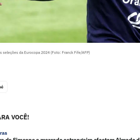
s seleções da Eurocopa 2024 (Foto: Franck Fife/AFP)
pé
RA VOCÊ!
ras
ra de Simeone e mercado estrangeiro afastam Almada d