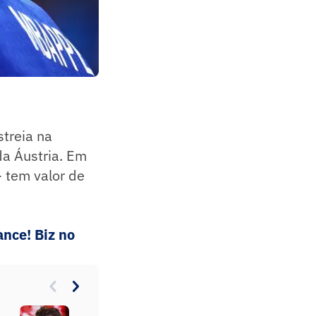
treia na
da Áustria. Em
- tem valor de
nce! Biz no