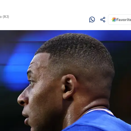
o (RJ)
Favorit