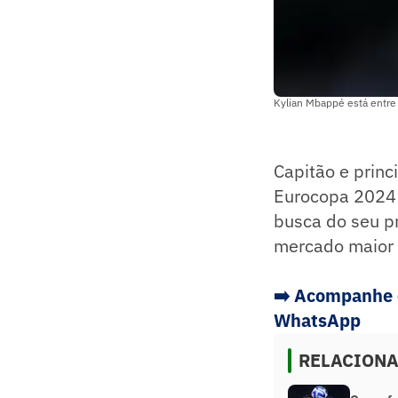
Kylian Mbappé está entre 
Capitão e princ
Eurocopa 2024 n
busca do seu pr
mercado maior q
➡️
Acompanhe os
WhatsApp
RELACION