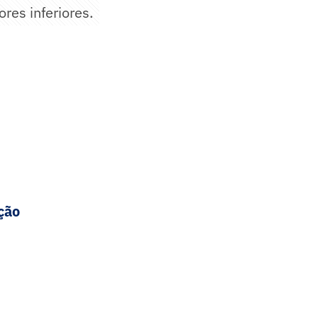
res inferiores.
ção