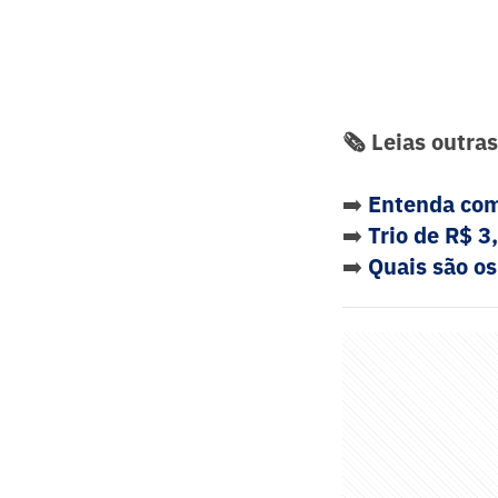
🗞️ Leias outra
➡️
Entenda com
➡️
Trio de R$ 3
➡️
Quais são os