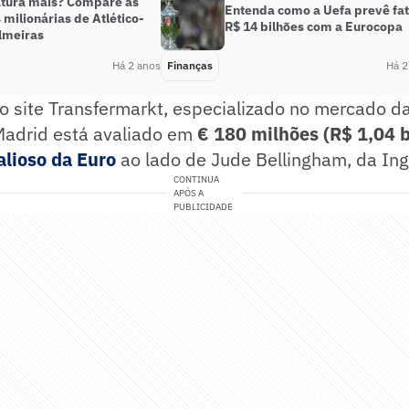
tura mais? Compare as
Entenda como a Uefa prevê fa
 milionárias de Atlético-
R$ 14 bilhões com a Eurocopa
lmeiras
Há 2 anos
Finanças
Há 2
 site Transfermarkt, especializado no mercado da
 Madrid está avaliado em
€ 180 milhões (R$ 1,04 b
alioso da Euro
ao lado de Jude Bellingham, da Ingl
CONTINUA
APÓS A
PUBLICIDADE