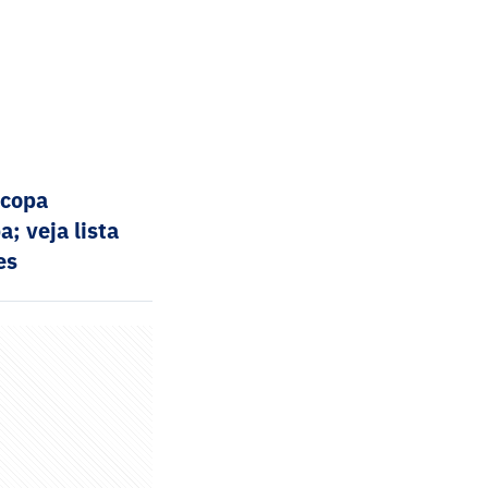
ocopa
; veja lista
es