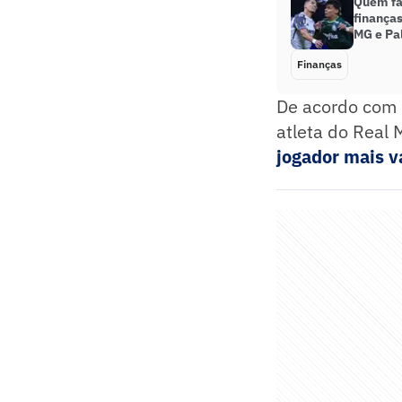
Quem fa
finanças
MG e Pa
Finanças
De acordo com o
atleta do Real
jogador mais v