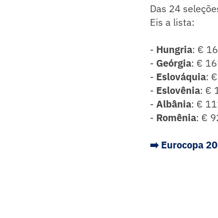
Das 24 seleções
Eis a lista:
-
Hungria
: € 1
-
Geórgia
: € 1
-
Eslováquia
: 
-
Eslovênia
: €
-
Albânia
: € 1
-
Romênia
: € 
➡️ Eurocopa 20