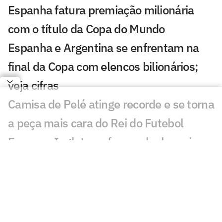
Espanha fatura premiação milionária
com o título da Copa do Mundo
Espanha e Argentina se enfrentam na
final da Copa com elencos bilionários;
veja cifras
Camisa de Pelé atinge recorde e se torna
a peça mais cara do Rei do Futebol
França e Inglaterra fazem duelo mais
caro da Copa; veja valores
Messi x Yamal: o duelo de milhões nos
bastidores da final da Copa
Patrocinar uma seleção ou um jogador: