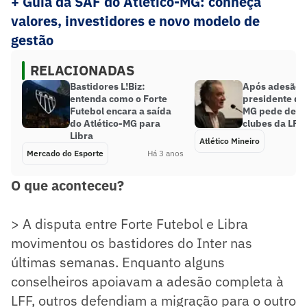
+ Guia da SAF do Atlético-MG: conheça
valores, investidores e novo modelo de
gestão
RELACIONADAS
Bastidores L!Biz:
Após adesão à
entenda como o Forte
presidente do 
Futebol encara a saída
MG pede desc
do Atlético-MG para
clubes da LFF
Libra
Atlético Mineiro
Mercado do Esporte
Há 3 anos
O que aconteceu?
> A disputa entre Forte Futebol e Libra
movimentou os bastidores do Inter nas
últimas semanas. Enquanto alguns
conselheiros apoiavam a adesão completa à
LFF, outros defendiam a migração para o outro