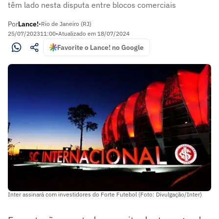
têm lado nesta disputa entre blocos comerciais
Por
Lance!
•
Rio de Janeiro (RJ)
25/07/2023
11:00
•
Atualizado em
18/07/2024
Favorite o Lance! no Google
Inter assinará com investidores do Forte Futebol (Foto: Divulgação/Inter)