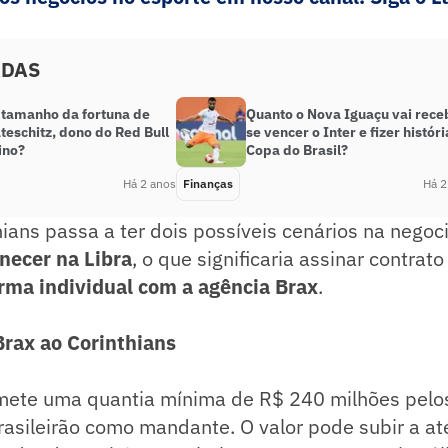
ADAS
o tamanho da fortuna de
Quanto o Nova Iguaçu vai rece
teschitz, dono do Red Bull
se vencer o Inter e fizer históri
ino?
Copa do Brasil?
Há 2 anos
Finanças
Há 2
hians passa a ter dois possíveis cenários na nego
ecer na Libra
, o que significaria assinar contrat
orma individual com a agência Brax
.
Brax ao Corinthians
ete uma quantia mínima de R$ 240 milhões pelos
rasileirão como mandante. O valor pode subir a a