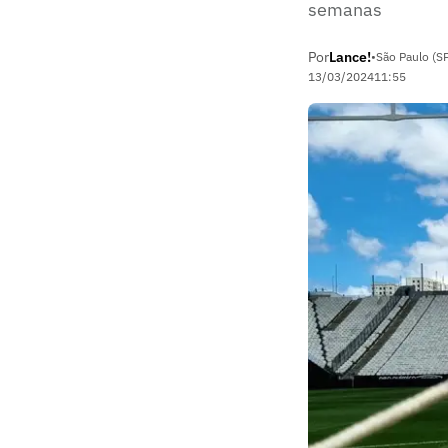
semanas
Por
Lance!
•
São Paulo (S
13/03/2024
11:55