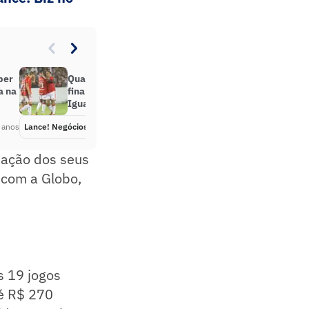
ber
Qual o tamanho do abismo
a na
financeiro entre Inter e Nova
Iguaçu?
 anos
Lance! Negócios
Há 2 anos
ciação dos seus
o com a Globo,
 19 jogos
té R$ 270