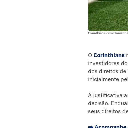
Corinthians deve tomar de
O
Corinthians
n
investidores d
dos direitos de
inicialmente pe
A justificativa
decisão. Enqua
seus direitos d
➡️
Acompanhe os