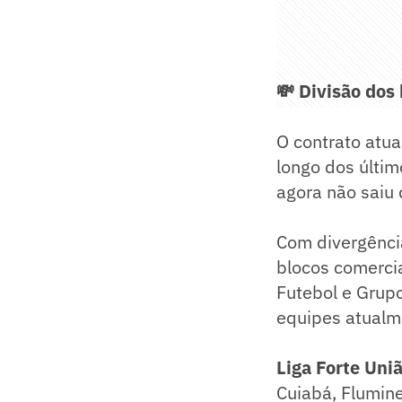
💸 Divisão dos
O contrato atua
longo dos últim
agora não saiu 
Com divergência
blocos comerci
Futebol e Grup
equipes atualme
Liga Forte Uniã
Cuiabá, Flumine