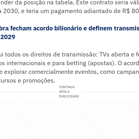
nder da posição na tabela. Este contrato seria vál
a 2030, e teria um pagamento adiantado de R$ 80
bra fecham acordo bilionário e definem transmi
é 2029
ui todos os direitos de transmissão: TVs aberta e 
tos internacionais e para betting (apostas). O acor
 de explorar comercialmente eventos, como campa
cursos e promoções.
CONTINUA
APÓS A
PUBLICIDADE