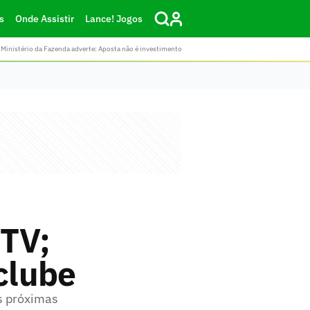
s
Onde Assistir
Lance! Jogos
Ministério da Fazenda adverte: Aposta não é investimento
 TV;
 clube
s próximas