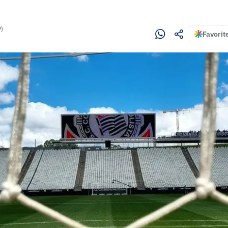
P)
Favorit