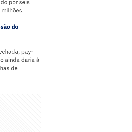
ido por seis
 milhões.
ssão do
fechada, pay-
do ainda daria à
nhas de