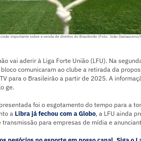
cisão importante sobre a venda de direitos do Brasileirão (Foto: João Damasceno/
ão vai aderir à Liga Forte União (LFU). Na segunda
o bloco comunicaram ao clube a retirada da propo
 TV para o Brasileirão a partir de 2025. A informaç
lo ge.
 apresentada foi o esgotamento do tempo para a t
nto a
Libra já fechou com a Globo
, a LFU ainda p
e transmissão para empresas de mídia e anunciant
 negócios no esporte em nosso canal. Siga o La