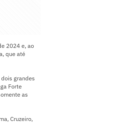
de 2024 e, ao
a, que até
m dois grandes
iga Forte
 somente as
ma, Cruzeiro,