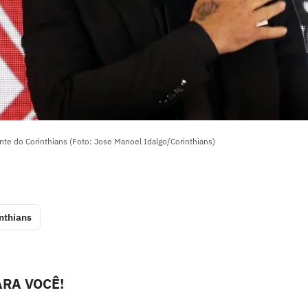
te do Corinthians (Foto: Jose Manoel Idalgo/Corinthians)
nthians
RA VOCÊ!