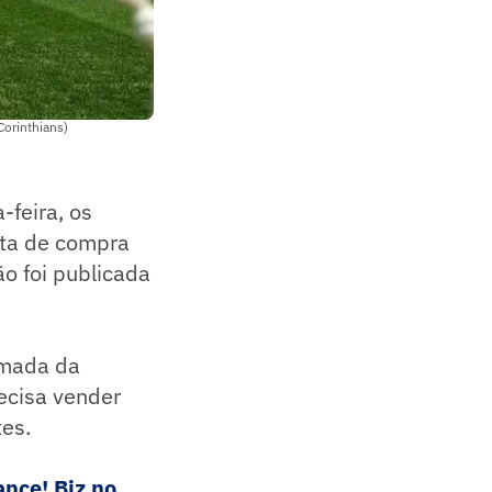
Corinthians)
-feira, os
sta de compra
ão foi publicada
omada da
recisa vender
es.
nce! Biz no