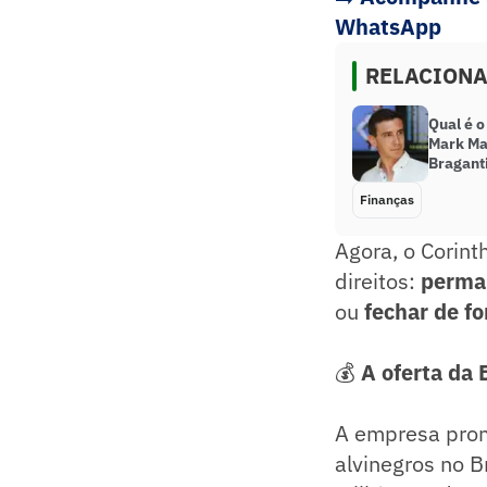
WhatsApp
RELACION
Qual é 
Mark Ma
Bragant
Finanças
Agora, o Corint
direitos:
perman
ou
fechar de f
💰
A oferta da 
A empresa prom
alvinegros no B