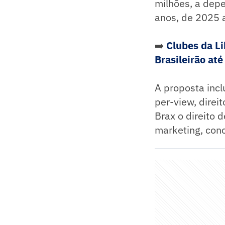
milhões, a depe
anos, de 2025 
➡️
Clubes da Li
Brasileirão at
A proposta incl
per-view, direi
Brax o direito
marketing, con