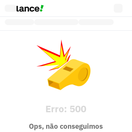
Erro:
500
Ops, não conseguimos