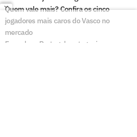
Quem vale mais? Confira os cinco
jogadores mais caros do Vasco no
mercado
Espanha e Portugal protagonizam o
duelo mais valioso até as oitavas da
Copa; entenda
Brasil garante premiação milionária
mesmo após eliminação na Copa do
Mundo
Por que a CazéTV tem delay na
transmissão da Copa e como é possível
reduzir o atraso