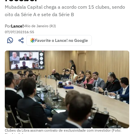
Mubadala Capital chega a acordo com 15 clubes, sendo
oito da Série A e sete da Série B
Por
Lance!
•
Rio de Janeiro (RJ)
07/07/2023
16:55
Favorite o Lance! no Google
Clubes da Libra assinam contrato de exclusividade com investidor (Foto: