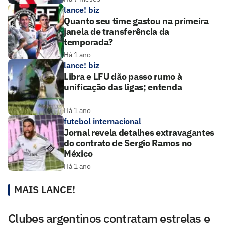
lance! biz
Quanto seu time gastou na primeira
janela de transferência da
temporada?
Há 1 ano
lance! biz
Libra e LFU dão passo rumo à
unificação das ligas; entenda
Há 1 ano
futebol internacional
Jornal revela detalhes extravagantes
do contrato de Sergio Ramos no
México
Há 1 ano
MAIS LANCE!
Clubes argentinos contratam estrelas e