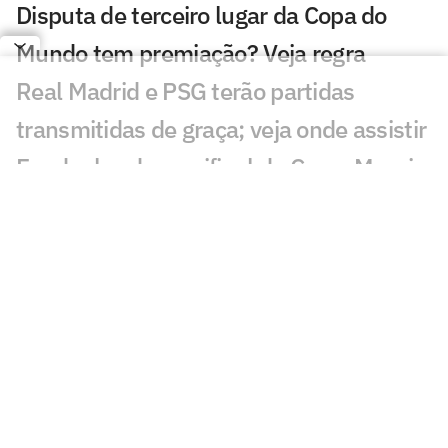
Disputa de terceiro lugar da Copa do
Mundo tem premiação? Veja regra
Real Madrid e PSG terão partidas
transmitidas de graça; veja onde assistir
Em duelos da semifinal da Copa, Messi e
Mbappé são os jogadores mais
buscados; entenda
Palmeiras bate meio bilhão em receitas,
mas segue abaixo da meta
Copa do Mundo chega à reta final com
32% dos técnicos de saída; entenda
Inglaterra domina ranking de maiores