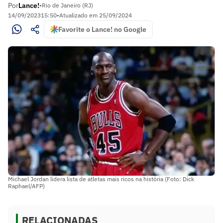
Por
Lance!
•
Rio de Janeiro (RJ)
14/09/2023
15:50
•
Atualizado em
25/09/2024
Favorite o Lance! no Google
Michael Jordan lidera lista de atletas mais ricos na história (Foto: Dick
Raphael/AFP)
RELACIONADAS