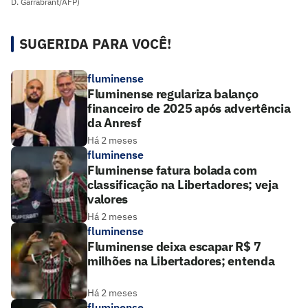
D. Garrabrant/AFP)
SUGERIDA PARA VOCÊ!
fluminense
Fluminense regulariza balanço
financeiro de 2025 após advertência
da Anresf
Há 2 meses
fluminense
Fluminense fatura bolada com
classificação na Libertadores; veja
valores
Há 2 meses
fluminense
Fluminense deixa escapar R$ 7
milhões na Libertadores; entenda
Há 2 meses
fluminense