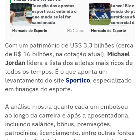
Taxação das apostas
Lance! Biz ex
esportivas: entenda o
venda de plac
que muda se lei for
estáticas afet
sancionada
comercial da l
Mercado do Esporte
Há 2 anos
Mercado do Esporte
Com um patrimônio de US$ 3,3 bilhões (cerca
de R$ 16 bilhões, na cotação atual),
Michael
Jordan
lidera a lista dos atletas mais ricos de
todos os tempos. É o que aponta um
levantamento do site
Sportico
, especializado
em finanças do esporte.
A análise mostra quanto cada um embolsou
ao longo da carreira e após a aposentadoria,
incluindo salários, bônus, premiações,
patrocínios, licenciamento, entre outras fontes