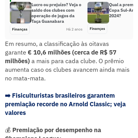
Lucro ou prejuízo? Veja o
Qual a premia
saldo dos clubes com
Copa Sul-Ame
operação de jogos da
2024?
Taça Guanabara
Finanças
Finanças
Há 2 anos
Em resumo, a classificação às oitavas
garante
€ 10,6 milhões (cerca de R$ 57
milhões)
a mais para cada clube. O prêmio
aumenta caso os clubes avancem ainda mais
no mata-mata.
➡️ Fisiculturistas brasileiros garantem
premiação recorde no Arnold Classic; veja
valores
💰
Premiação por desempenho na