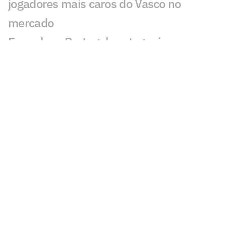
jogadores mais caros do Vasco no
mercado
Espanha e Portugal protagonizam o
duelo mais valioso até as oitavas da
Copa; entenda
Brasil garante premiação milionária
mesmo após eliminação na Copa do
Mundo
Por que a CazéTV tem delay na
transmissão da Copa e como é possível
reduzir o atraso
Dupla de craques da Inglaterra vale o