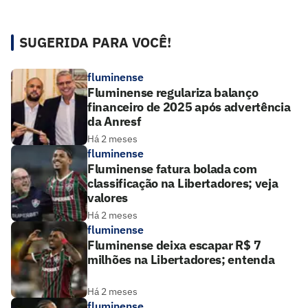
SUGERIDA PARA VOCÊ!
fluminense
Fluminense regulariza balanço
financeiro de 2025 após advertência
da Anresf
Há 2 meses
fluminense
Fluminense fatura bolada com
classificação na Libertadores; veja
valores
Há 2 meses
fluminense
Fluminense deixa escapar R$ 7
milhões na Libertadores; entenda
Há 2 meses
fluminense