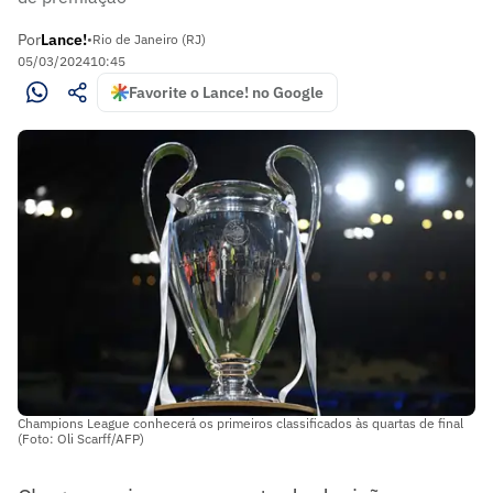
Por
Lance!
•
Rio de Janeiro (RJ)
05/03/2024
10:45
Favorite o Lance! no Google
Champions League conhecerá os primeiros classificados às quartas de final
(Foto: Oli Scarff/AFP)