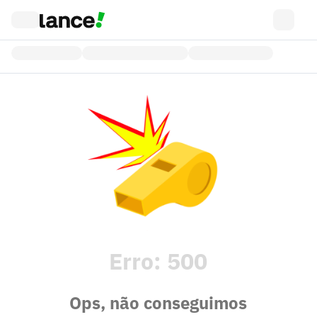
Erro:
500
Ops, não conseguimos