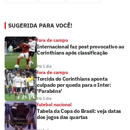
SUGERIDA PARA VOCÊ!
fora de campo
Internacional faz post provocativo ao
Corinthians após classificação
Há 1 dia
fora de campo
Torcida do Corinthians aponta
culpado por queda para o Inter:
'Parabéns'
Há 1 dia
futebol nacional
Tabela da Copa do Brasil: veja datas
dos jogos das quartas