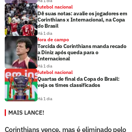
Há 1 dia
futebol nacional
Dê suas notas: avalie os jogadores em
Corinthians x Internacional, na Copa
do Brasil
Há 1 dia
fora de campo
Torcida do Corinthians manda recado
a Diniz após queda para o
Internacional
Há 1 dia
futebol nacional
Quartas de final da Copa do Brasil:
veja os times classificados
Há 1 dia
MAIS LANCE!
Corinthians vence, mas é eliminado pelo