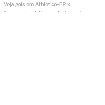
Veja gols em Athletico-PR x
Internacional: Viveros fecha o placar
Victor Gabriel pode ser suspenso até
Gabriel Pec voltar a jogar; entenda
Lesionados e suspensos da 20ª rodada
do Brasileirão
Palmeiras e Flamengo 'invertem papéis',
mas ampliam distância em Brasileirão
equilibrado
Por onde anda Anderson, meia ex-
Grêmio e Internacional?
Primeiro turno do Brasileirão repete