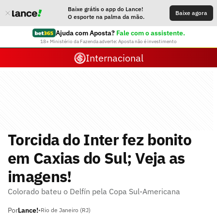
Baixe grátis o app do Lance!
Baixe agora
O esporte na palma da mão.
Ajuda com Aposta?
Fale com o assistente.
18+ Ministério da Fazenda adverte: Aposta não é investimento
Internacional
Torcida do Inter fez bonito
em Caxias do Sul; Veja as
imagens!
Colorado bateu o Delfín pela Copa Sul-Americana
Por
Lance!
•
Rio de Janeiro (RJ)