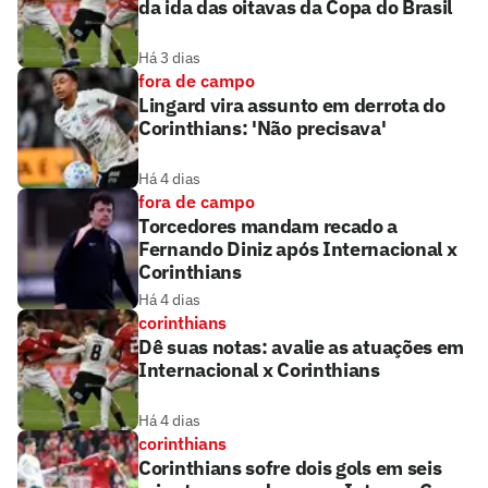
da ida das oitavas da Copa do Brasil
Há 3 dias
fora de campo
Lingard vira assunto em derrota do
Corinthians: 'Não precisava'
Há 4 dias
fora de campo
Torcedores mandam recado a
Fernando Diniz após Internacional x
Corinthians
Há 4 dias
corinthians
Dê suas notas: avalie as atuações em
Internacional x Corinthians
Há 4 dias
corinthians
Corinthians sofre dois gols em seis