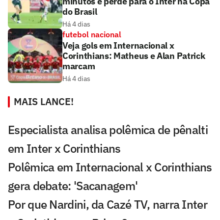
minutos e perde para o Inter na Copa
do Brasil
Há 4 dias
futebol nacional
Veja gols em Internacional x
Corinthians: Matheus e Alan Patrick
marcam
Há 4 dias
MAIS LANCE!
Especialista analisa polêmica de pênalti
em Inter x Corinthians
Polêmica em Internacional x Corinthians
gera debate: 'Sacanagem'
Por que Nardini, da Cazé TV, narra Inter