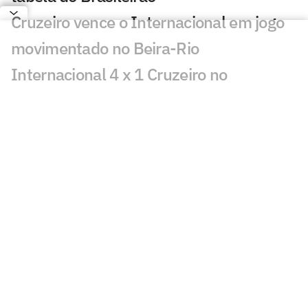
Cruzeiro vence o Internacional em jogo
movimentado no Beira-Rio
Internacional 4 x 1 Cruzeiro no
Brasileirão 2005; goleada com dois de
Fernandão
Análise: o que esperar de Internacional
x Cruzeiro
Internacional x Cruzeiro: onde assistir,
horário e escalações do jogo pelo
Brasileirão
Brasileirão 2026: veja chegadas e saídas