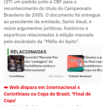
(27) um pedido junto à CBF para o
reconhecimento do título do Campeonato
Brasileiro de 2005. O documento foi entregue
ao presidente da entidade, Samir Xaud, e
reúne argumentos jurídicos, históricos e
esportivos relacionados à edição marcada
pelo escândalo da "Máfia do Apito".
RELACIONADAS
Favorito? Marcelo Paz
Clássico e pos
cita ‘vantagem’ do
da final repe
Corinthians contra o
bastidores do 
Internacional
Copa do Brasi
Corinthians
Há 2 meses
Futebol Nacional
➡️ Web dispara em Internacional x
Corinthians na Copa do Brasil: 'Final de
Copa'