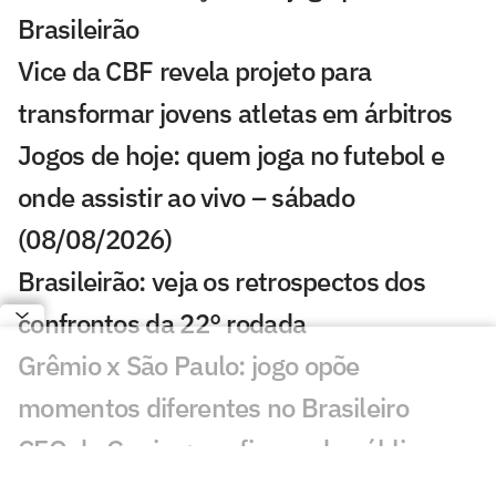
Brasileirão
Vice da CBF revela projeto para
transformar jovens atletas em árbitros
Jogos de hoje: quem joga no futebol e
onde assistir ao vivo – sábado
(08/08/2026)
Brasileirão: veja os retrospectos dos
confrontos da 22° rodada
Grêmio x São Paulo: jogo opõe
momentos diferentes no Brasileiro
CEO da Genius: confiança do público no
impedimento semiautomático levará