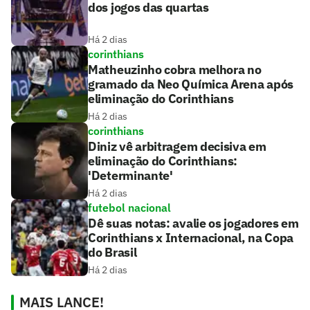
dos jogos das quartas
Há 2 dias
corinthians
Matheuzinho cobra melhora no
gramado da Neo Química Arena após
eliminação do Corinthians
Há 2 dias
corinthians
Diniz vê arbitragem decisiva em
eliminação do Corinthians:
'Determinante'
Há 2 dias
futebol nacional
Dê suas notas: avalie os jogadores em
Corinthians x Internacional, na Copa
do Brasil
Há 2 dias
MAIS LANCE!