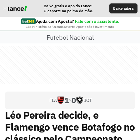
Baixe grátis o app do Lance!
Baixe agora
O esporte na palma da mão.
Ajuda com Aposta?
Fale com o assistente.
18+ Ministério da Fazenda adverte: Aposta não é investimento
Futebol Nacional
1
0
FLA
BOT
Léo Pereira decide, e
Flamengo vence Botafogo no
clássico pelo Campeonato