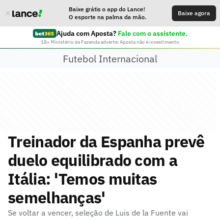
Baixe grátis o app do Lance!
Baixe agora
O esporte na palma da mão.
Ajuda com Aposta?
Fale com o assistente.
18+ Ministério da Fazenda adverte: Aposta não é investimento
Futebol Internacional
Treinador da Espanha prevê
duelo equilibrado com a
Itália: 'Temos muitas
semelhanças'
Se voltar a vencer, seleção de Luis de la Fuente vai