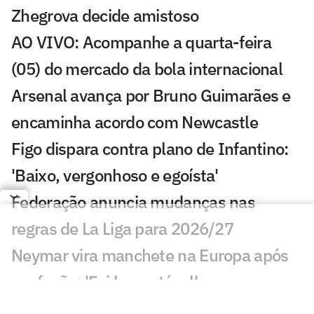
Zhegrova decide amistoso
AO VIVO: Acompanhe a quarta-feira
(05) do mercado da bola internacional
Arsenal avança por Bruno Guimarães e
encaminha acordo com Newcastle
Figo dispara contra plano de Infantino:
'Baixo, vergonhoso e egoísta'
Federação anuncia mudanças nas
regras de La Liga para 2026/27
Neymar vira manchete na Europa após
confusão: 'Foi lamentável'
Jogos de hoje: quem joga no futebol e