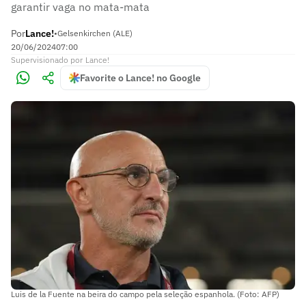
garantir vaga no mata-mata
Por
Lance!
•
Gelsenkirchen (ALE)
20/06/2024
07:00
Supervisionado
por
Lance!
Favorite o Lance! no Google
Luis de la Fuente na beira do campo pela seleção espanhola. (Foto: AFP)