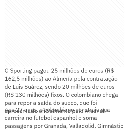
O Sporting pagou 25 milhões de euros (R$
162,5 milhões) ao Almería pela contratação
de Luis Suárez, sendo 20 milhões de euros
(R$ 130 milhões) fixos. O colombiano chega
para repor a saída do sueco, que foi
Aos 27 anos, o colombiano construiu sua
apresentado oficialmente pelo Arsenal.
carreira no futebol espanhol e soma
passagens por Granada, Valladolid, Gimnàstic