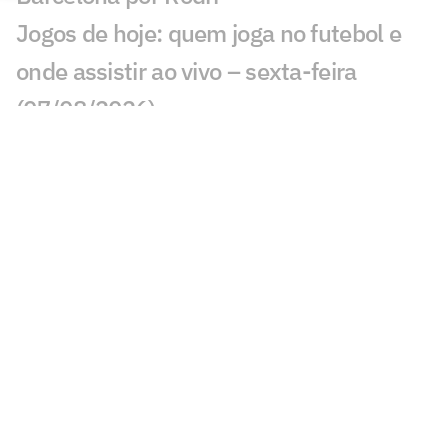
Jogos de hoje: quem joga no futebol e
onde assistir ao vivo – sexta-feira
(07/08/2026)
Ex-Fluminense entra na mira de
Manchester United e Arsenal, diz jornal
Veja gols em Bayern de Munique x
Aston Villa: João Gomes diminui
Liverpool x Monaco: onde assistir,
horário e prováveis escalações
Lúcio de Castro: Fifa, Infantino e o
fantasma de ghost