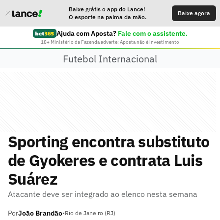
Baixe grátis o app do Lance!
Baixe agora
O esporte na palma da mão.
Ajuda com Aposta?
Fale com o assistente.
18+ Ministério da Fazenda adverte: Aposta não é investimento
Futebol Internacional
Sporting encontra substituto
de Gyokeres e contrata Luis
Suárez
Atacante deve ser integrado ao elenco nesta semana
Por
João Brandão
•
Rio de Janeiro (RJ)