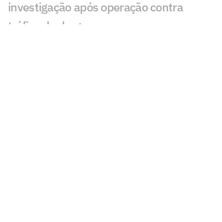
investigação após operação contra
tráfico de drogas
Cidades-sede dos EUA cobram Fifa por
promessa milionária feita para a Copa do
Mundo de 2026
Premier League tem recorde de novos
técnicos em início de temporada
Kerolin é anunciada pelo Barcelona e se
torna maior transferência do clube no
feminino
Espanha define volta após título
mundial e fecha 2026 contra a