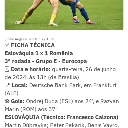
(Foto: Angelos Tzortzinis / AFP)
✅
FICHA TÉCNICA
Eslováquia 1 x 1 Romênia
3ª rodada - Grupo E - Eurocopa
🗓️
Data e horário:
quarta-feira, 26 de junho
de 2024, às 13h (de Brasília)
📍
Local:
Deutsche Bank Park, em Frankfurt
(ALE)
⚽
Gols:
Ondrej Duda (ESL) aos 24', e Razvan
Marin (ROM) aos 37'
ESLOVÁQUIA (Técnico: Francesco Calzona)
Martin Dúbravka; Peter Pekarík, Denis Vavro,