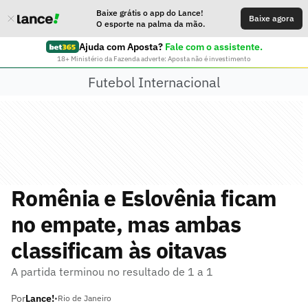
Baixe grátis o app do Lance!
Baixe agora
O esporte na palma da mão.
Ajuda com Aposta?
Fale com o assistente.
18+ Ministério da Fazenda adverte: Aposta não é investimento
Futebol Internacional
Romênia e Eslovênia ficam
no empate, mas ambas
classificam às oitavas
A partida terminou no resultado de 1 a 1
Por
Lance!
•
Rio de Janeiro