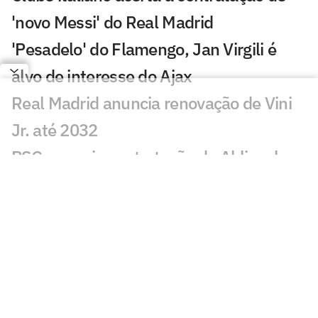
'novo Messi' do Real Madrid
'Pesadelo' do Flamengo, Jan Virgili é
alvo de interesse do Ajax
Real Madrid anuncia renovação de Vini
Jr. até 2032
PSG anuncia contratação de Akliouche
por 50 milhões de euros
Bracks mantém esperança por Fred no
Atlético: 'Temos essa chama acesa'
Ansu Fati destaca estilo de Filipe Luís no
Monaco: 'Vai ser bom para mim'