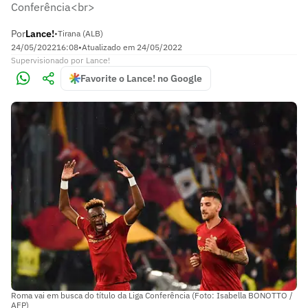
Conferência<br>
Por
Lance!
•
Tirana (ALB)
24/05/2022
16:08
•
Atualizado em
24/05/2022
Supervisionado
por
Lance!
Favorite o Lance! no Google
Roma vai em busca do título da Liga Conferência (Foto: Isabella BONOTTO /
AFP)