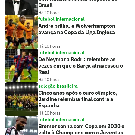
Brasil
Há 10 horas
futebol internacional
André brilha, e Wolverhampton
avança na Copa da Liga Inglesa
Há 10 horas
futebol internacional
De Neymar a Rodri: relembre as
vezes em que o Barça atravessou o
Real
Há 10 horas
seleção brasileira
Cinco anos após o ouro olímpico,
Jardine relembra final contra a
Espanha
Há 10 horas
futebol internacional
Bremer sonha com Copa em 2030 e
volta à Champions com a Juventus