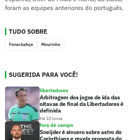
foram as equipes anteriores do português.
TUDO SOBRE
Fenerbahçe
Mourinho
SUGERIDA PARA VOCÊ!
libertadores
Arbitragem dos jogos de ida das
oitavas de final da Libertadores é
definida
Há 10 horas
fora de campo
Sneijder é sincero sobre astro do
Corinthians e revela proposta do