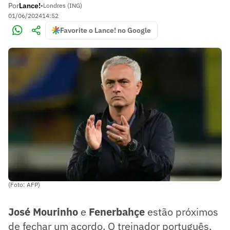
Por
Lance!
•
Londres (ING)
01/06/2024
14:52
Favorite o Lance! no Google
(Foto: AFP)
José Mourinho
e
Fenerbahçe
estão próximos
de fechar um acordo. O treinador português,