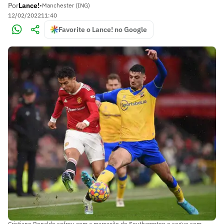
Por
Lance!
•
Manchester (ING)
12/02/2022
11:40
Favorite o Lance! no Google
Cristiano Ronaldo sofreu com a marcação do Southampton e segue sem