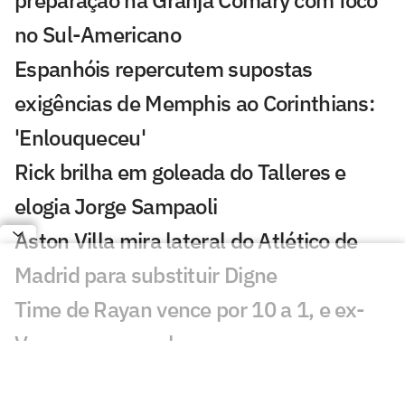
no Sul-Americano
Espanhóis repercutem supostas
exigências de Memphis ao Corinthians:
'Enlouqueceu'
Rick brilha em goleada do Talleres e
elogia Jorge Sampaoli
Aston Villa mira lateral do Atlético de
Madrid para substituir Digne
Time de Rayan vence por 10 a 1, e ex-
Vasco passa em branco
Torcedores e ídolos do Milan