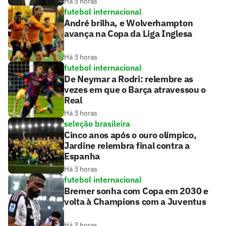
Há 3 horas
futebol internacional
André brilha, e Wolverhampton
avança na Copa da Liga Inglesa
Há 3 horas
futebol internacional
De Neymar a Rodri: relembre as
vezes em que o Barça atravessou o
Real
Há 3 horas
seleção brasileira
Cinco anos após o ouro olímpico,
Jardine relembra final contra a
Espanha
Há 3 horas
futebol internacional
Bremer sonha com Copa em 2030 e
volta à Champions com a Juventus
Há 3 horas