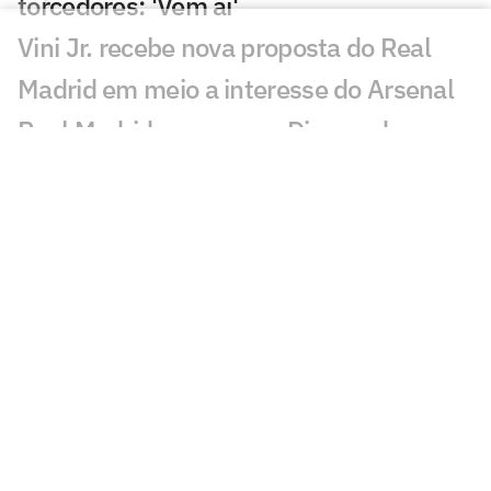
torcedores: 'Vem aí'
Vini Jr. recebe nova proposta do Real
Madrid em meio a interesse do Arsenal
Real Madrid avança por Diomande e
negociação entra na reta decisiva
Ex-Vasco, Danilo Boza destaca evolução
do Urawa para nova temporada
Sem resposta de Almada, Flamengo
avança por Luiz Henrique e prepara
proposta milionária
Jogador morre após ser atingido por raio
durante partida de futebol na Tailândia