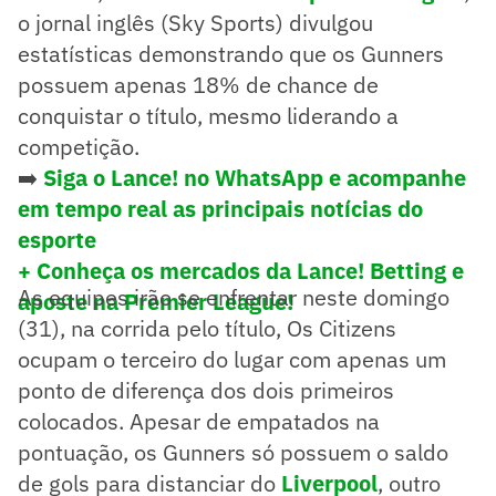
o jornal inglês (Sky Sports) divulgou
estatísticas demonstrando que os Gunners
possuem apenas 18% de chance de
conquistar o título, mesmo liderando a
competição.
➡️
Siga o Lance! no WhatsApp e acompanhe
em tempo real as principais notícias do
esporte
+ Conheça os mercados da Lance! Betting e
As equipes irão se enfrentar neste domingo
aposte na Premier League!
(31), na corrida pelo título, Os Citizens
ocupam o terceiro do lugar com apenas um
ponto de diferença dos dois primeiros
colocados. Apesar de empatados na
pontuação, os Gunners só possuem o saldo
de gols para distanciar do
Liverpool
, outro