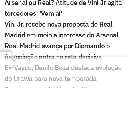
Arsenal ou Real? Atitude de Vini Jr agita
torcedores: 'Vem aí'
Vini Jr. recebe nova proposta do Real
Madrid em meio a interesse do Arsenal
Real Madrid avança por Diomande e
negociação entra na reta decisiva
Ex-Vasco, Danilo Boza destaca evolução
do Urawa para nova temporada
Sem resposta de Almada, Flamengo
avança por Luiz Henrique e prepara
proposta milionária
Jogador morre após ser atingido por raio