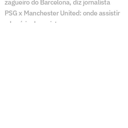
zagueiro do Barcelona, diz jornalista
PSG x Manchester United: onde assistir
e horário do amistoso
Arbitragem dos jogos de ida das oitavas
de final da Libertadores é definida
Sneijder é sincero sobre astro do
Corinthians e revela proposta do Brasil
André brilha, e Wolverhampton avança
na Copa da Liga Inglesa
De Neymar a Rodri: relembre as vezes
em que o Barça atravessou o Real
Cinco anos após o ouro olímpico, Jardine