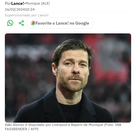
Por
Lance!
•
Munique (ALE)
16/02/2024
10:24
Supervisionado
por
Lance!
Favorite o Lance! no Google
Xabi Alonso é disputado por Liverpool e Bayern de Munique (Foto: INA
FASSBENDER / AFP)