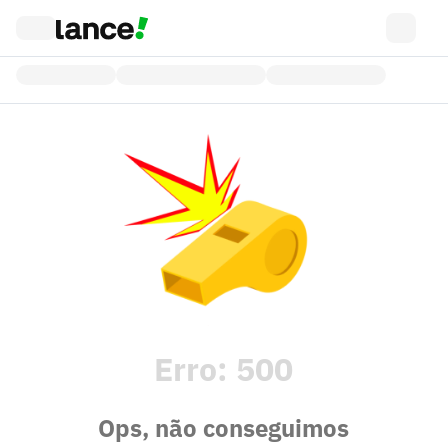
Erro:
500
Ops, não conseguimos